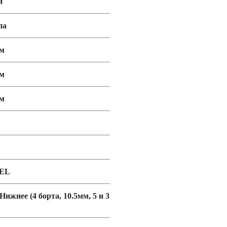
й
па
мм
мм
мм
EL
 Нижнее (4 борта, 10.5мм, 5 и 3