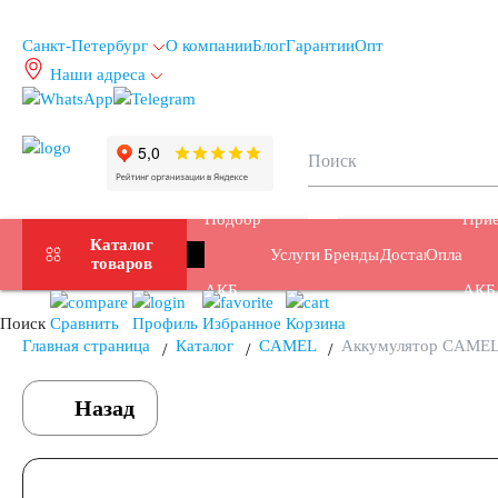
Санкт-Петербург
О компании
Блог
Гарантии
Опт
Наши адреса
info@spb.autoakb.ru
Подбор
Прие
Каталог
Услуги
Бренды
Доставка
Оплата
товаров
АКБ
АКБ
Поиск
Сравнить
Профиль
Избранное
Корзина
Главная страница
Каталог
CAMEL
Аккумулятор CAMEL
Назад