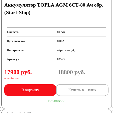
Аккумулятор TOPLA AGM 6СТ-80 Ач обр.
(Start-Stop)
Емкость
80 Ач
Пусковой ток
800 А
Полярность
обратная [-+]
Артикул
02563
17900 руб.
18800
руб.
при обмене
В корзину
Купить в 1 клик
В наличии