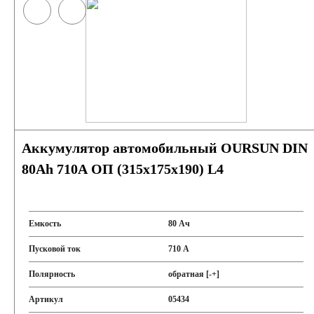
Аккумулятор автомобильный OURSUN DIN
80Ah 710A ОП (315х175х190) L4
Емкость
80 Ач
Пусковой ток
710 А
Полярность
обратная [-+]
Артикул
05434