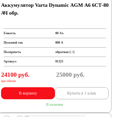
Аккумулятор Varta Dynamic AGM A6 6СТ-80
АЧ обр.
Емкость
80 Ач
Пусковой ток
800 А
Полярность
обратная [-+]
Артикул
01325
24100 руб.
25000
руб.
при обмене
В корзину
Купить в 1 клик
В наличии