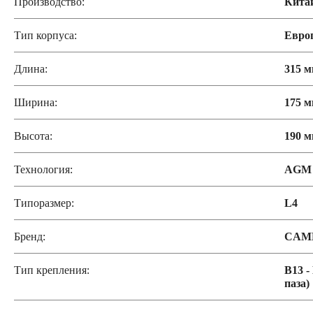
Производство:
Кита
Тип корпуса:
Евро
Длина:
315 
Ширина:
175 
Высота:
190 
Технология:
AGM
Типоразмер:
L4
Бренд:
CAM
Тип крепления:
B13 -
паза)