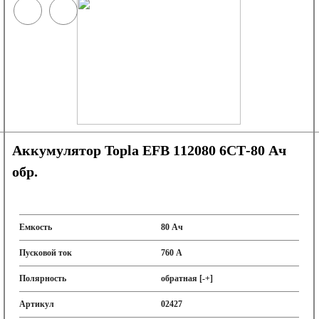
Аккумулятор Topla EFB 112080 6СТ-80 Ач
обр.
Емкость
80 Ач
Пусковой ток
760 А
Полярность
обратная [-+]
Артикул
02427