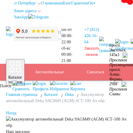
Санкт-Петербург
О компании
Блог
Гарантии
Опт
Наши адреса
info@spb.autoakb.ru
пн-пт
+7 (812)
08:00-
426-16-
22:00
64
просп.
сб-вс
Заказать
профиль
и
Энгельса,
сравнить
09:00-
звонок
145к1
Прием
Проспект
21:00
Подбор
Санкт-
Просвещения
просп.
Автомобильные
Услуги
Бренды
Доставка
Оплата
Б/У
Контакты
Связаться
Алекс.
Каталог
Фермы,
АКБ
Петербург
товаров
29ВГ
Поиск
аккумуляторы
АКБ
Сравнить
Профиль
Избранное
Корзина
Проспект
Славы
Главная страница
Каталог
Deka
Аккумулятор
автомобильный Deka 9AGM49 (AGM) 6СТ-100 Ач обр.
Назад
Легковые
Наш магазин: