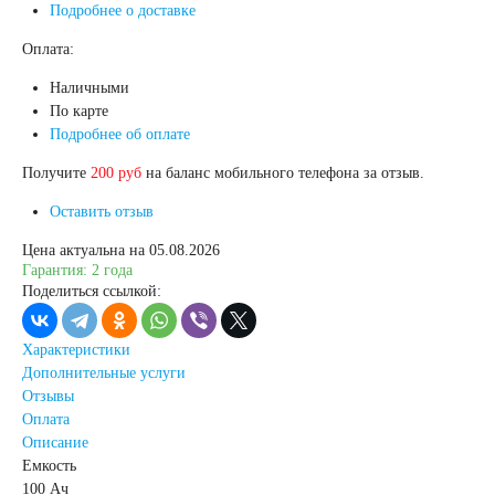
Подробнее о доставке
Грузовые
Оплата:
автомобили
Наличными
По карте
Подробнее об оплате
Емкость (A/H)
Получите
200 руб
на баланс мобильного телефона за отзыв.
100
105
Оставить отзыв
Цена актуальна на 05.08.2026
106
110
115
Гарантия: 2 года
Поделиться ссылкой:
120
125
Характеристики
Дополнительные услуги
132
140
Отзывы
Оплата
Описание
145
150
Емкость
100 Ач