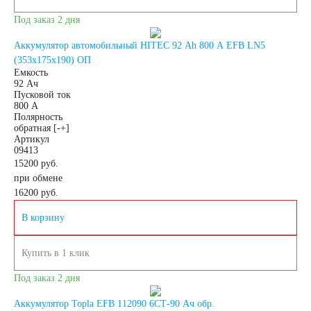
АКБ для
Под заказ 2 дня
Аккумулятор автомобильный HITEC 92 Ah 800 A EFB LN5
гидроциклов
(353x175x190) ОП
Емкость
92 Ач
Тяговые
Пусковой ток
800 А
Полярность
обратная [-+]
аккумуляторы
Артикул
09413
15200 руб.
АКБ для ИБП
при обмене
16200
руб.
Промышленные
В корзину
аккумуляторы
Купить в 1 клик
Под заказ 2 дня
Аккумулятор Topla EFB 112090 6СТ-90 Ач обр.