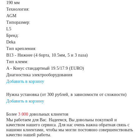
190 мм
START-STOP
Технология:
AGM
Типоразмер:
EFB
AGM
L5
Бренд:
По стране изготовления:
Deka
Тип крепления:
B13 - Нижнее (4 борта, 10.5мм, 5 и 3 паза)
Япония
Тип клемм:
A - Конус стандартный 19.5/17.9 (EURO)
Диагностика электрооборудования
Южная Корея
Добавить в корзину
Чехия
Турция
Нужна установка (от 300 рублей, в зависимости от сложности)
Добавить в корзину
Тайланд
США
Более
3 000
довольных клиентов
Мы работаем для Вас. Надеемся, Вы довольны покупкой и
качеством нашего сервиса. Для нас очень важна обратная связь с
Словения
нашими клиентами, чтобы мы могли постоянно совершенствовать
качество нашей работы.