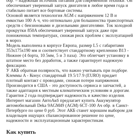
обр. – надежный источник питания для современной техники. Он
обеспечивает уверенный запуск двигателя в любое время года и
По напряжению
стабильно питает все бортовые системы.
Основой является технология AGM с напряжением 12 В и
емкостью 100 А·ч, что оптимально для большинства транспортных
12 вольт
средств с бензиновыми и дизельными двигателями. Ток холодной
прокрутки 850A обеспечивает уверенный запуск даже при
пониженных температурах, снижая риск проблем с эксплуатацией
в мороз.
По стране авто (Родина
Модель выполнена в корпусе Европа, размер L5 с габаритами
353x175x190 мм и соответствует стандартному креплению B13 -
Нижнее (4 борта, 10.5мм, 5 и 3 паза). Это облегчает установку в
бренда)
штатное место без доработок, а также гарантирует надежную
фиксацию.
У АКБ обратная полярность, что важно учитывать при подборе.
Клеммы A - Конус стандартный 19.5/17.9 (EURO) придает
Авто из Азии
плотный контакт с проводами, снижая потери напряжения.
Производится в США - это доступность сервиса и запчастей, а
также адаптация к местным климатическим условиям и дорогам.
Американские авто
Гарантия 2 года подтверждает надежность и качество изделия.
Интернет магазин АвтоАкб предлагает купить Аккумулятор
автомобильный Deka 9AGM49 (AGM) 6СТ-100 Ач обр. в Санкт-
Петербурге по цене 0 руб. Этот АКБ станет хорошим выбором для
Европейские авто
владельцев ищущих сбалансированное решение по цене,
надежности и эксплуатационным характеристикам.
Японские авто
Как купить