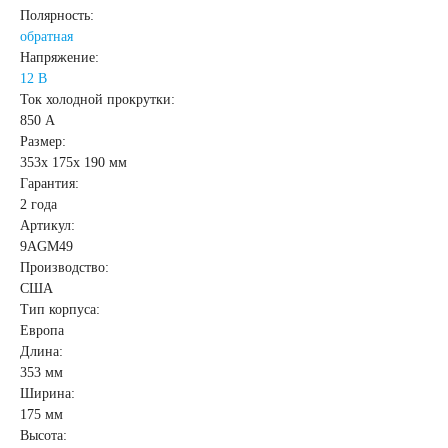
Полярность:
172
180
обратная
Напряжение:
185
190
12 В
Ток холодной прокрутки:
850 А
192
200
Размер:
353x 175x 190 мм
Гарантия:
210
220
2 года
Артикул:
225
230
9AGM49
Производство:
США
235
240
Тип корпуса:
Европа
Длина:
250
353 мм
Ширина:
Технология
175 мм
Высота: