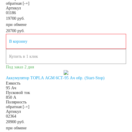
обратная [-+]
пожарных систем
Артикул
01186
19700 руб.
АКБ для кассовых
при обмене
20700
руб.
аппаратов
В корзину
Электро и гольф
Купить в 1 клик
Под заказ 2 дня
кары
Аккумулятор TOPLA AGM 6СТ-95 Ач обр. (Start-Stop)
Емкость
95 Ач
Электропогрузчики
Пусковой ток
850 А
Полярность
Бытовые АКБ
обратная [-+]
Артикул
02364
20900 руб.
при обмене