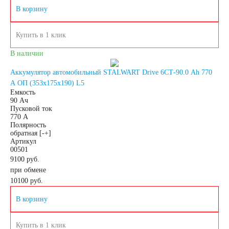
В корзину
АКБ для лодок,
Купить в 1 клик
катеров, яхт
В наличии
Аккумулятор автомобильный STALWART Drive 6СТ-90.0 Ah 770
A ОП (353x175x190) L5
Емкость
Аккумуляторы для
90 Ач
Пусковой ток
770 А
катеров, яхт и
Полярность
обратная [-+]
Артикул
00501
лодок
9100 руб.
при обмене
10100
руб.
АКБ для лодочных
В корзину
электромоторов
Купить в 1 клик