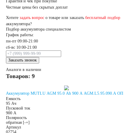
Гарантия и чек при покупке
Квадроциклы
Честные цены без скрытых доплат
Хотите
задать вопрос
о товаре или заказать
бесплатный подбор
Снегоходы
аккумулятора?
Подбор аккумулятора специалистом
График работы:
Садовые трактора,
пн-пт 09:00-21:00
сб-вс 10:00-21:00
райдеры
Заказать звонок
Аналоги в наличии
Мопеды
Товаров: 9
Мотороллеры
Аккумулятор MUTLU AGM 95.0 Ah 900 A AGM.L5.95.090.A ОП
Емкость
95 Ач
Мотобуксировщики
Пусковой ток
900 А
Полярность
Емкость (A/H)
обратная [-+]
Артикул
02754