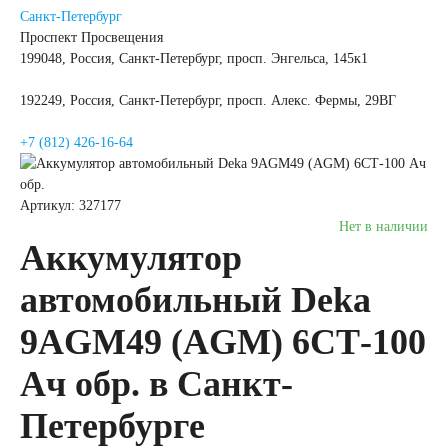
Санкт-Петербург
автомобили
Проспект Просвещения
199048, Россия, Санкт-Петербург, просп. Энгельса, 145к1
Емкость (A/H)
192249, Россия, Санкт-Петербург, просп. Алекс. Фермы, 29ВГ
35
38
40
+7 (812) 426-16-64
42
43
44
Артикул: 327177
Нет в наличии
45
47
48
Аккумулятор
автомобильный Deka
50
52
53
9AGM49 (AGM) 6СТ-100
54
55
56
Ач обр. в Санкт-
58
59
60
Петербурге