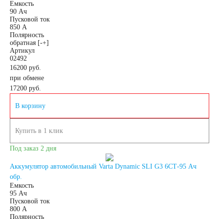
Емкость
Подъёмники,
90 Ач
Пусковой ток
850 А
Полярность
штабелеры
обратная [-+]
Артикул
02492
АКБ для систем
16200 руб.
при обмене
17200
руб.
связи
В корзину
АКБ для
Купить в 1 клик
аварийного
Под заказ 2 дня
Аккумулятор автомобильный Varta Dynamic SLI G3 6СТ-95 Ач
освещения
обр.
Емкость
95 Ач
АКБ для охранно-
Пусковой ток
800 А
Полярность