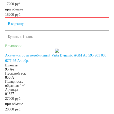
17200 руб.
2.3
3
4
при обмене
18200
руб.
4.5
5
7
В корзину
8
9
10
Купить в 1 клик
В наличии
14
16
17
Аккумулятор автомобильный Varta Dynamic AGM A5 595 901 085
6СТ-95 Ач обр.
18
19
20
Емкость
95 Ач
Пусковой ток
24
30
850 А
Полярность
обратная [-+]
Артикул
Технология
01327
27000 руб.
при обмене
AGM
28000
руб.