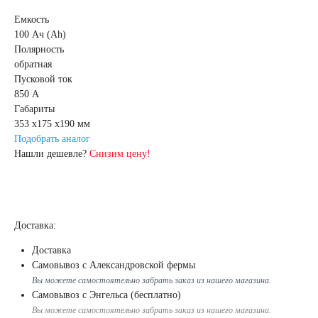
61
62
63
Емкость
100 Ач (Ah)
Полярность
64
65
66
обратная
Пусковой ток
68
70
71
850 А
Габариты
353 x175 x190 мм
72
74
75
Подобрать аналог
Нашли дешевле?
Снизим цену!
77
78
80
82
84
85
Доставка:
Доставка
90
92
95
Самовывоз с Александровской фермы
Вы можете самостоятельно забрать заказ из нашего магазина.
96
98
Самовывоз с Энгельса (бесплатно)
Вы можете самостоятельно забрать заказ из нашего магазина.