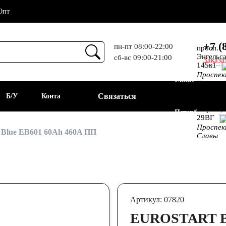
Опт
+7 (
пн-пт 08:00-22:00
просп.
Энгельса
сб-вс 09:00-21:00
Заказа
Прием
145к1
Проспе
Санкт-
Просвещ
просп.
Связаться
а
Б/У
Контакты
Алекс.
Фермы,
Петербург
29ВГ
Проспе
АКБ
t Blue EB601 60Ah 460A ПП
Славы
Артикул: 07820
EUROSTART B