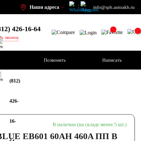
Наши адреса
info@spb.autoakb.ru
812) 426-16-64
,
ть звонок
кт
ения
Позвонить
Написать
+7
кт
(812)
426-
16-
В наличии (на складе менее 5 шт.)
LUE EB601 60AH 460A ПП В