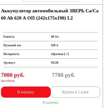
Аккумулятор автомобильный ЗВЕРЬ Са/Са
60 Ah 620 А ОП (242x175x190) L2
Емкость
60 Ач
Пусковой ток
620 А
Полярность
обратная [-+]
Артикул
01228
7000 руб.
7700
руб.
при обмене
В корзину
Купить в 1 клик
В наличии