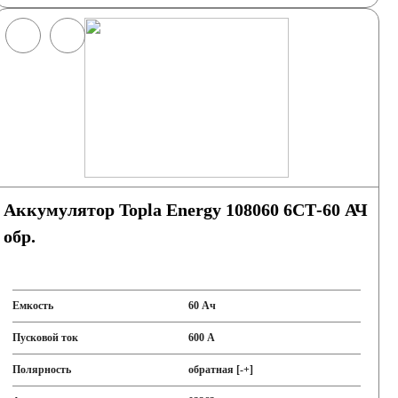
Аккумулятор Topla Energy 108060 6СТ-60 АЧ
обр.
Емкость
60 Ач
Пусковой ток
600 А
Полярность
обратная [-+]