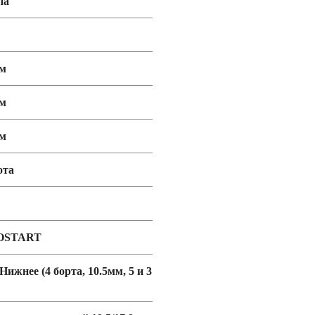
па
мм
мм
мм
ота
OSTART
 Нижнее (4 борта, 10.5мм, 5 и 3