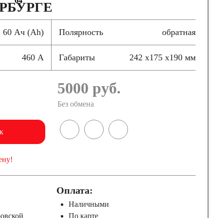
64
РБУРГЕ
60 Ач (Ah)
Полярность
обратная
460 А
Габариты
242 x175 x190 мм
5000
руб.
Без обмена
к
ену!
Оплата:
Наличными
ровской
По карте