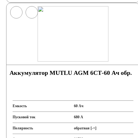
Аккумулятор MUTLU AGM 6СТ-60 Ач обр.
Емкость
60 Ач
Пусковой ток
680 А
Полярность
обратная [-+]