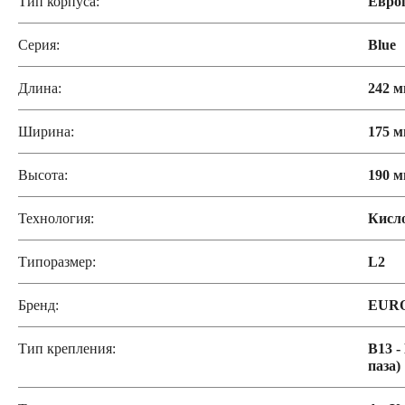
Тип корпуса:
Евро
Серия:
Blue
Длина:
242 
Ширина:
175 
Высота:
190 
Технология:
Кисл
Типоразмер:
L2
Бренд:
EUR
Тип крепления:
B13 -
паза)