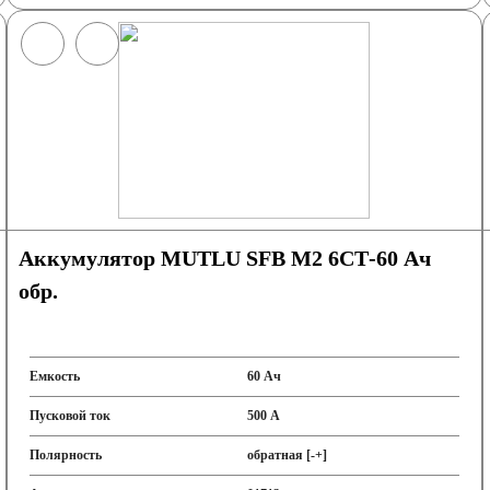
Аккумулятор MUTLU SFB M2 6СТ-60 Ач
обр.
Емкость
60 Ач
Пусковой ток
500 А
Полярность
обратная [-+]