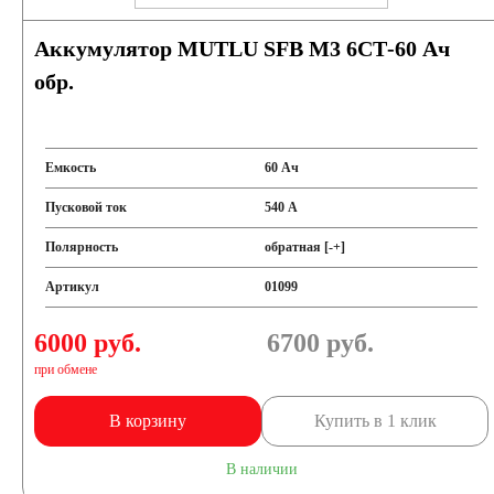
Аккумулятор MUTLU SFB M3 6СТ-60 Ач
обр.
Емкость
60 Ач
Пусковой ток
540 А
Полярность
обратная [-+]
Артикул
01099
6000 руб.
6700
руб.
при обмене
В корзину
Купить в 1 клик
В наличии