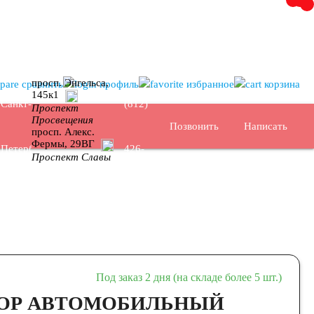
+7
просп. Энгельса,
сравнить
профиль
избранное
корзина
145к1
Санкт-
(812)
Проспект
Просвещения
Позвонить
Написать
просп. Алекс.
Фермы, 29ВГ
Петербург
426-
Проспект Славы
16-64
Под заказ 2 дня (на складе более 5 шт.)
ОР АВТОМОБИЛЬНЫЙ