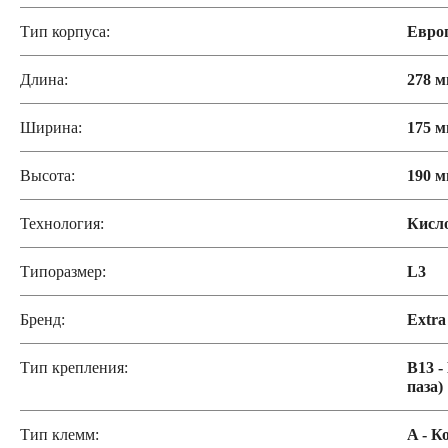
Тип корпуса:
Евро
По цене
Длина:
278 
Недорогие
Ширина:
175 
Высота:
190 
Мотоаккумуляторы
Технология:
Кисл
Типоразмер:
L3
АКБ для мототехники
Бренд:
Extra
Тип крепления:
B13 -
Мотоциклы
Скутеры
Квадроциклы
С
паза)
Тип клемм:
A - К
Садовые трактора, райдеры
Мопеды
Мот