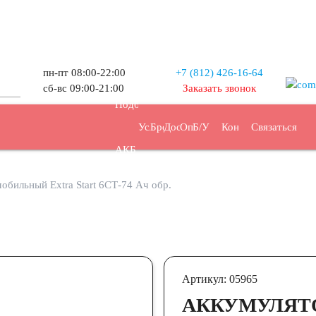
пн-пт 08:00-22:00
+7 (812) 426-16-64
Прием
сб-вс 09:00-21:00
Заказать звонок
Подбор
Услуги
Бренды
Доставка
Оплата
Б/У
Контакты
Связаться
АКБ
АКБ
обильный Extra Start 6СТ-74 Ач обр.
Артикул: 05965
АККУМУЛЯТ
47
48
50