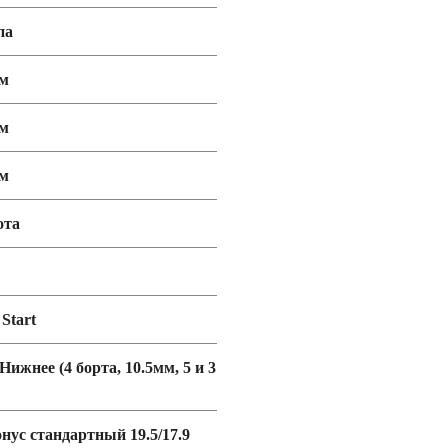
па
мм
мм
мм
ота
 Start
 Нижнее (4 борта, 10.5мм, 5 и 3
негоходы
онус стандартный 19.5/17.9
ороллеры