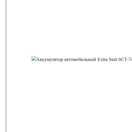
52
53
54
55
56
58
59
63
64
65
66
68
70
71
77
78
80
82
84
85
90
98
Грузовые автомобили
Емкость (A/H)
100
105
106
110
115
120