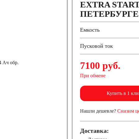
EXTRA START 
ПЕТЕРБУРГЕ
60
61
62
Емкость
72
74
75
Пусковой ток
92
95
96
7100 руб.
При обмене
Купить в 1 кли
Нашли дешевле?
Снизим ц
Доставка:
125
132