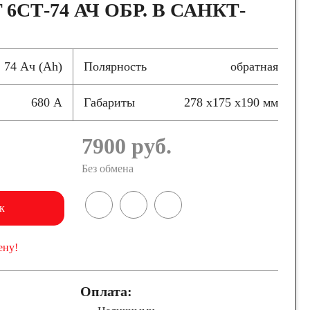
6СТ-74 АЧ ОБР. В САНКТ-
74 Ач (Ah)
Полярность
обратная
680 А
Габариты
278 x175 x190 мм
7900
руб.
Без обмена
к
ену!
Оплата: