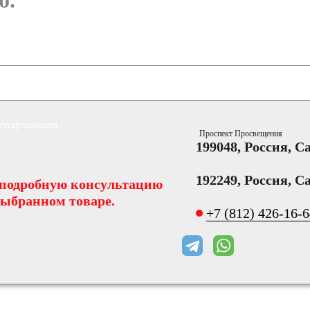
б.
 гидроциклов
Проспект Просвещения
199048, Россия, С
192249, Россия, С
 подробную консультацию
выбранном товаре.
+7 (812) 426-16-
зи