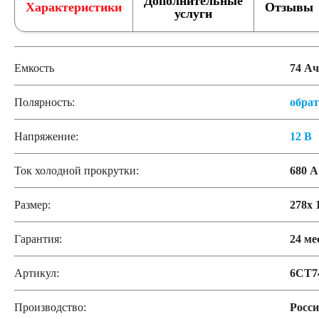
Дополнительные
Характеристики
Отзывы
услуги
Польша
Китай
Казахстан
Испания
Емкость
74 Ач
Германия
Полярность:
обра
По напряжению
Напряжение:
12 В
Ток холодной прокрутки:
680 А
12 вольт
Размер:
278x 
По стране авто (Родина бренда)
Гарантия:
24 ме
Авто из Азии
Американские авто
Европе
Артикул:
6СТ7
Производство:
Росс
Японские авто
Корейские авто