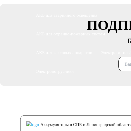
АКБ для аварийного освещения
ПОДП
АКБ для охранно-пожарных систем
Б
АКБ для кассовых аппаратов
Электро и голь
Электропогрузчики
Бытовые АКБ
Аккумуляторы в СПБ и Ленинградской област
Детские электромобили
Инвалидные коляски