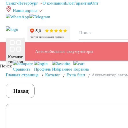
Санкт-Петербург
О компании
Блог
Гарантии
Опт
Наши адреса
info@spb.autoakb.ru
Автомобильные аккумуляторы
Каталог
товаров
Поиск
Сравнить
Профиль
Избранное
Корзина
Главная страница
Каталог
Extra Start
Аккумулятор автом
Легковые автомобили
Назад
Емкость (A/H)
35
38
40
42
43
44
45