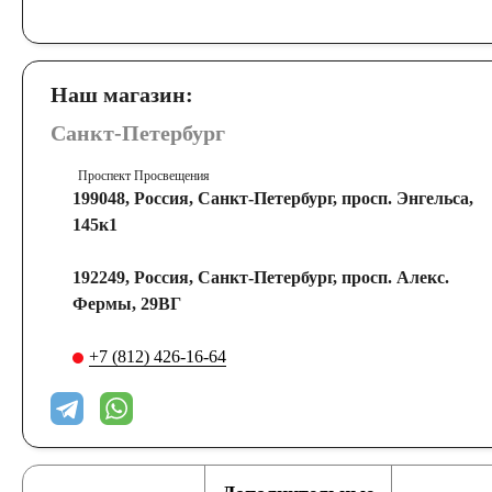
140
145
150
172
180
185
Наш магазин:
200
210
220
225
230
235
Санкт-Петербург
Проспект Просвещения
199048, Россия, Санкт-Петербург, просп. Энгельса,
Технология
145к1
START-STOP
EFB
AGM
192249, Россия, Санкт-Петербург, просп. Алекс.
Фермы, 29ВГ
По стране изготовления:
+7 (812) 426-16-64
Япония
Южная Корея
Чехия
Турция
США
Словения
Россия
Республика Б