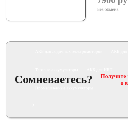
7900 ру
Без обмена
Аккумуляторы для катеров, яхт и лодок
АКБ для лодочных электромоторов
АКБ для
Тяговые аккумуляторы
АКБ для ИБП
Сомневаетесь?
Получите
о 
Промышленные аккумуляторы
Подъёмники, штабелеры
АКБ для систем свя