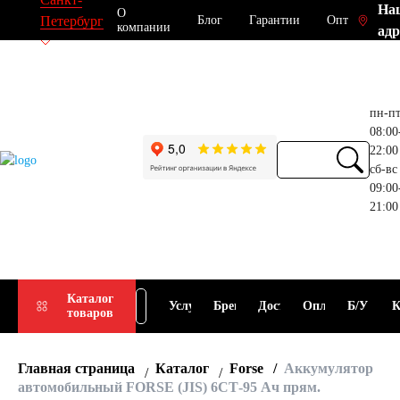
На
О
Блог
Гарантии
Опт
Петербург
компании
адр
пн-п
08:00
22:00
сб-вс
09:00
21:00
Прием
Подбор
Каталог
Услуги
Бренды
Доставка
Оплата
Б/У
К
товаров
АКБ
АКБ
Главная страница
Каталог
Forse
Аккумулятор
автомобильный FORSE (JIS) 6СТ-95 Ач прям.