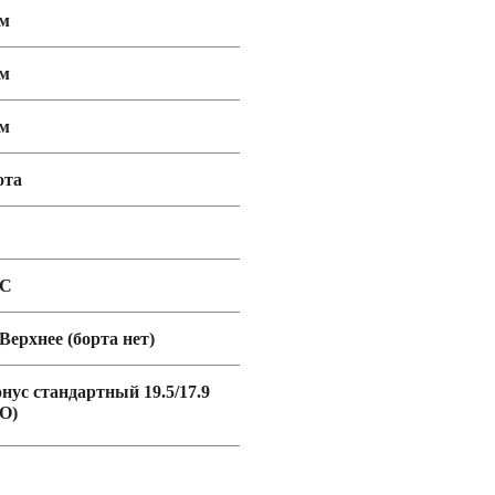
мм
мм
мм
ота
EC
 Верхнее (борта нет)
онус стандартный 19.5/17.9
O)