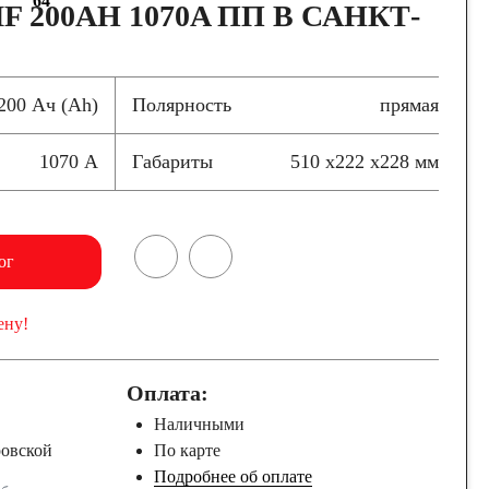
64
F 200AH 1070A ПП В САНКТ-
200 Ач (Ah)
Полярность
прямая
1070 А
Габариты
510 x222 x228 мм
ог
ену!
Оплата:
Наличными
ровской
По карте
Подробнее об оплате