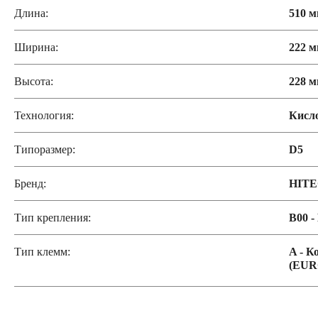
Длина:
510 
Ширина:
222 
Высота:
228 
Технология:
Кисл
Типоразмер:
D5
Бренд:
HIT
Тип крепления:
B00 -
Тип клемм:
A - К
(EUR