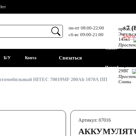
Опт
+7 (
пн-пт 08:00-22:00
просп.
Энгельса
сб-вс 09:00-21:00
Заказа
Прием
145к1
Проспе
Санкт-
Просвещ
просп.
Связаться
а
Б/У
Контакты
Алекс.
Фермы,
Петербург
29ВГ
Проспе
АКБ
втомобильный HITEC 70019MF 200Ah 1070A ПП
Славы
Артикул: 07016
АККУМУЛЯТ