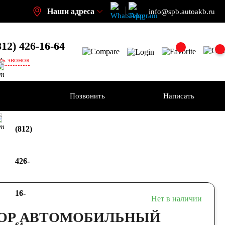
Наши адреса
info@spb.autoakb.ru
812) 426-16-64
,
ть звонок
кт
ения
Позвонить
Написать
+7
кт
(812)
426-
16-
Нет в наличии
ОР АВТОМОБИЛЬНЫЙ