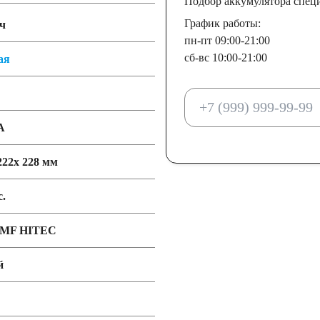
Подбор аккумулятора спец
График работы:
ч
пн-пт 09:00-21:00
сб-вс 10:00-21:00
ая
А
222x 228 мм
с.
9MF HITEC
й