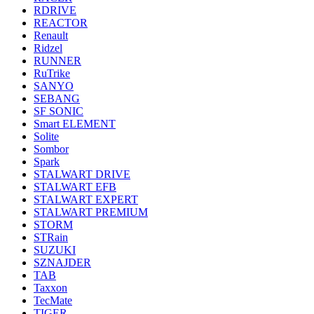
RDRIVE
REACTOR
Renault
Ridzel
RUNNER
RuTrike
SANYO
SEBANG
SF SONIC
Smart ELEMENT
Solite
Sombor
Spark
STALWART DRIVE
STALWART EFB
STALWART EXPERT
STALWART PREMIUM
STORM
STRain
SUZUKI
SZNAJDER
TAB
Taxxon
TecMate
TIGER