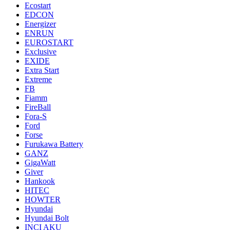
Ecostart
EDCON
Energizer
ENRUN
EUROSTART
Exclusive
EXIDE
Extra Start
Extreme
FB
Fiamm
FireBall
Fora-S
Ford
Forse
Furukawa Battery
GANZ
GigaWatt
Giver
Hankook
HITEC
HOWTER
Hyundai
Hyundai Bolt
INCI AKU