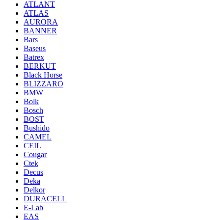
ATLANT
ATLAS
AURORA
BANNER
Bars
Baseus
Batrex
BERKUT
Black Horse
BLIZZARO
BMW
Bolk
Bosch
BOST
Bushido
CAMEL
CEIL
Cougar
Ctek
Decus
Deka
Delkor
DURACELL
E-Lab
EAS