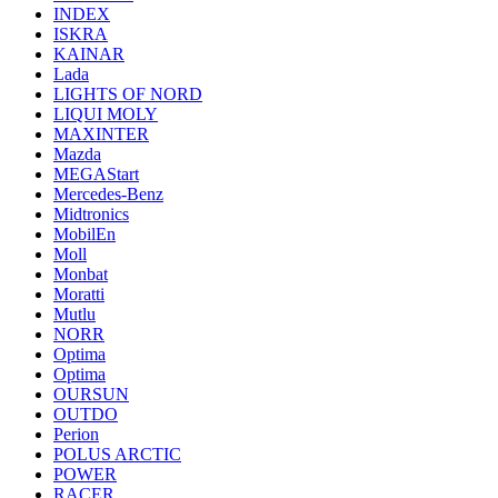
INDEX
ISKRA
KAINAR
Lada
LIGHTS OF NORD
LIQUI MOLY
MAXINTER
Mazda
MEGAStart
Mercedes-Benz
Midtronics
MobilEn
Moll
Monbat
Moratti
Mutlu
NORR
Optima
Optima
OURSUN
OUTDO
Perion
POLUS ARCTIC
POWER
RACER