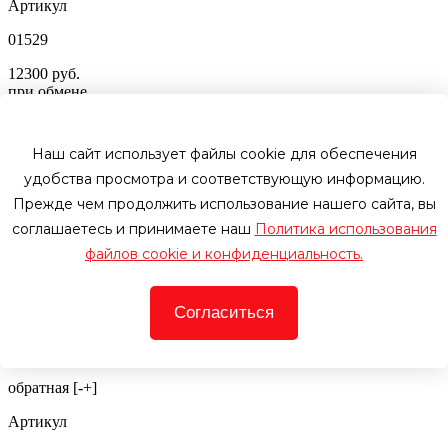
Артикул
01529
12300 руб.
при обмене
13000
руб.
В корзину
Купить в 1 клик
В наличии
Наш сайт использует файлы cookie для обеспечения
удобства просмотра и соответствующую информацию.
Аккумулятор автомобильный Hitec 56077 MF 60Ah 580A ОП
Прежде чем продолжить использование нашего сайта, вы
Емкость
соглашаетесь и принимаете наш
Политика использования
60 Ач
файлов cookie и конфиденциальность.
Пусковой ток
Согласиться
580 А
Полярность
обратная [-+]
Артикул