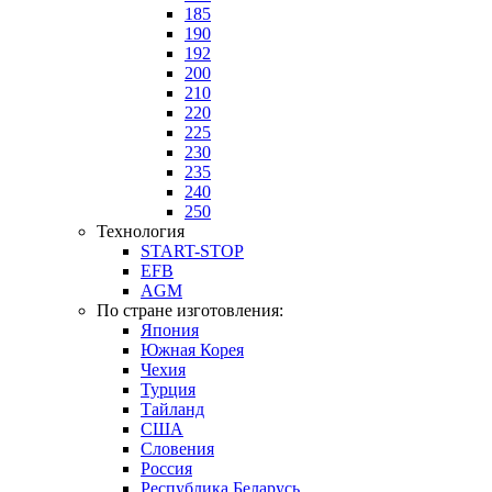
185
190
192
200
210
220
225
230
235
240
250
Технология
START-STOP
EFB
AGM
По стране изготовления:
Япония
Южная Корея
Чехия
Турция
Тайланд
США
Словения
Россия
Республика Беларусь