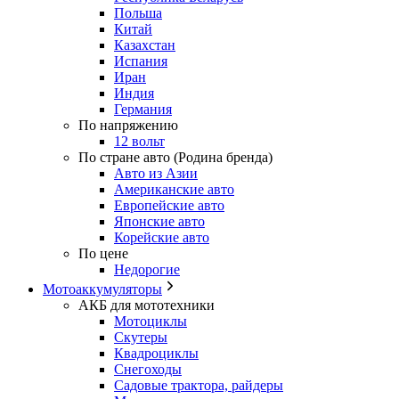
Польша
Китай
Казахстан
Испания
Иран
Индия
Германия
По напряжению
12 вольт
По стране авто (Родина бренда)
Авто из Азии
Американские авто
Европейские авто
Японские авто
Корейские авто
По цене
Недорогие
Мотоаккумуляторы
АКБ для мототехники
Мотоциклы
Скутеры
Квадроциклы
Снегоходы
Садовые трактора, райдеры