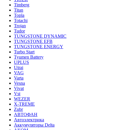
Timberg
Titan
Topla
Totachi
Trojan
Tudor
TUNGSTONE DYNAMIC
TUNGSTONE EFB
TUNGSTONE ENERGY
Turbo Start
Tyumen Battery
UPLUS
Utrai
VAG
Varta
Vesna
Vivat
Vst
WEZER
X-TREME
Zubr
АВТОФАН
Автоэлектрика
Аккумуляторы Delta