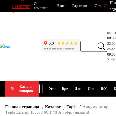
На
О
Блог
Гарантии
Опт
Петербург
компании
адр
пн-п
08:00
22:00
сб-вс
09:00
21:00
Прием
Подбор
Каталог
Услуги
Бренды
Доставка
Оплата
Б/У
К
товаров
АКБ
АКБ
Главная страница
Каталог
Topla
Аккумулятор
Topla Energy 108073 6СТ-73 Ач обр. (низкий)