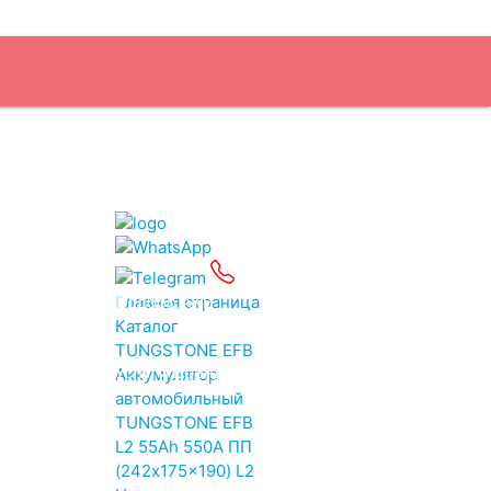
Подбор АКБ
Главная страница
Каталог
TUNGSTONE EFB
Услуги
Бренды
Аккумулятор
автомобильный
TUNGSTONE EFB
L2 55Ah 550A ПП
(242x175x190) L2