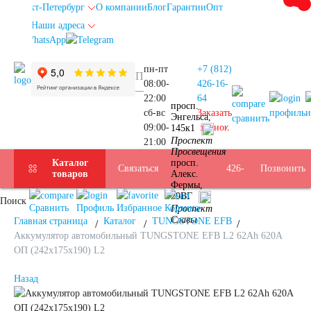
Санкт-Петербург
О компании
Блог
Гарантии
Опт
Наши адреса
info@spb.autoakb.ru
пн-пт
+7 (812)
08:00-
426-16-
+7
22:00
64
просп.
сб-вс
Заказать
профиль
и
Энгельса,
сравнить
09:00-
звонок
145к1
Прием
(812)
Проспект
21:00
Подбор
Санкт-
Просвещения
Каталог
просп.
Услуги
Бренды
Доставка
Оплата
Б/У
Контакты
Связаться
426-
Позвонить
товаров
Алекс.
Фермы,
АКБ
Петербург
29ВГ
Поиск
АКБ
16-
Сравнить
Профиль
Избранное
Корзина
Проспект
Славы
Главная страница
Каталог
TUNGSTONE EFB
Аккумулятор автомобильный TUNGSTONE EFB L2 62Ah 620A
64
ОП (242x175x190) L2
Назад