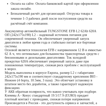
Оплата на сайте. Оплата банковской картой при оформлении
заказа онлайн.
Безналичный расчёт для организаций. Отгрузка товара в
течение 1–3 рабочих дней после поступления средств на
расчётный счёт компании.
Аккумулятор автомобильный TUNGSTONE EFB L2 62Ah 620A
ОП (242x175x190) L2 – надежный источник питания для
современной техники. Он обеспечивает уверенный запуск
двигателя в любое время года и стабильно питает все бортовые
системы.
Основой является технология EFB с напряжением 12 В и емкостью
62 А·ч, что оптимально для большинства транспортных средств с
бензиновыми и дизельными двигателями. Ток холодной
прокрутки 620A обеспечивает уверенный запуск даже при
пониженных температурах, снижая риск проблем с эксплуатацией
в мороз.
Модель выполнена в корпусе Европа, размер L2 с габаритами
242x175x190 мм и соответствует стандартному креплению B03 -
Нижнее (4 борта, 10.5мм, 3 паза). Это облегчает установку в
штатное место без доработок, а также гарантирует надежную
фиксацию.
У АКБ обратная полярность, что важно учитывать при подборе.
Клеммы A - Конус стандартный 19.5/17.9 (EURO) придает
плотный контакт с проводами, снижая потери напряжения.
Производится в Россия - это доступность сервиса и запчастей, а