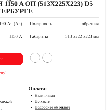
64
1150 A ОП (513X225X223) D5
ТЕРБУРГЕ
190 Ач (Ah)
Полярность
обратная
1150 А
Габариты
513 x222 x223 мм
ог
ену!
Оплата:
Наличными
ровской
По карте
Подробнее об оплате