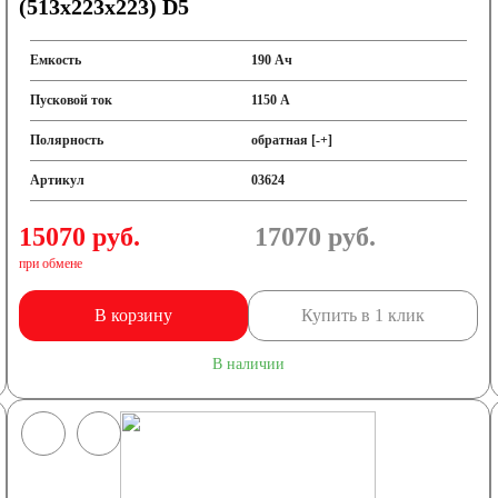
(513x223x223) D5
Емкость
190 Ач
Пусковой ток
1150 А
Полярность
обратная [-+]
Артикул
03624
15070 руб.
17070
руб.
при обмене
В корзину
Купить в 1 клик
В наличии