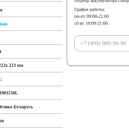
Подбор аккумулятора спец
График работы:
ч
пн-пт 09:00-21:00
сб-вс 10:00-21:00
тная
А
222x 223 мм
с.
901150L
блика Беларусь
па