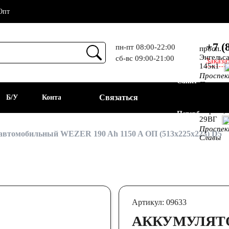
Опт
+7 (
пн-пт 08:00-22:00
просп.
Энгельса
сб-вс 09:00-21:00
Заказа
Прием
145к1
Проспе
Санкт-
Просвещ
просп.
Связаться
а
Б/У
Контакты
Алекс.
Фермы,
Петербург
29ВГ
Проспе
АКБ
автомобильный WEZER 190 Ah 1150 A ОП (513x225x223) D5
Славы
Артикул: 09633
АККУМУЛЯТ