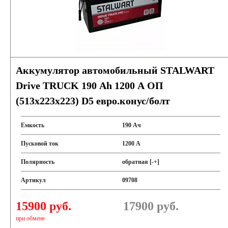
Аккумулятор автомобильный STALWART
Drive TRUCK 190 Ah 1200 A ОП
(513x223x223) D5 евро.конус/болт
Емкость
190 Ач
Пусковой ток
1200 А
Полярность
обратная [-+]
Артикул
09708
15900 руб.
17900
руб.
при обмене