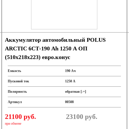
Аккумулятор автомобильный POLUS
ARCTIC 6СТ-190 Ah 1250 A ОП
(510x218x223) евро.конус
Емкость
190 Ач
Пусковой ток
1250 А
Полярность
обратная [-+]
Артикул
00508
21100 руб.
23100
руб.
при обмене