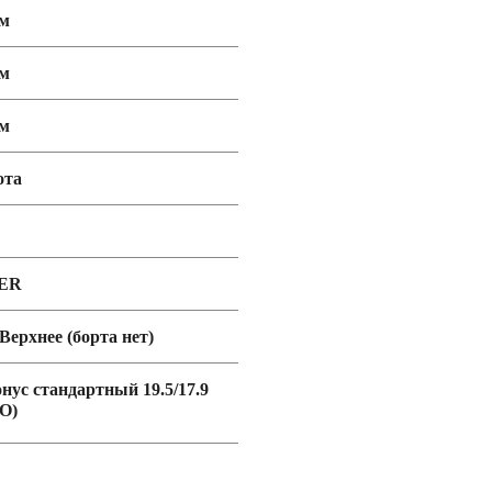
мм
мм
мм
ота
ER
 Верхнее (борта нет)
онус стандартный 19.5/17.9
O)