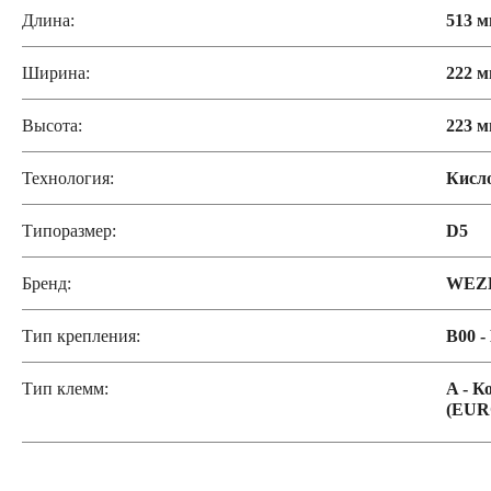
Длина:
513 
Ширина:
222 
Высота:
223 
Технология:
Кисл
Типоразмер:
D5
Бренд:
WEZ
Тип крепления:
B00 -
Тип клемм:
A - К
(EUR