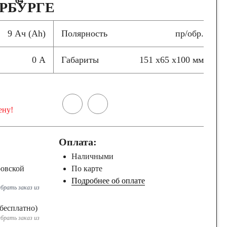
64
РБУРГЕ
9 Ач (Ah)
Полярность
пр/обр.
0 А
Габариты
151 x65 x100 мм
ену!
Оплата:
Наличными
ровской
По карте
Подробнее об оплате
брать заказ из
бесплатно)
брать заказ из