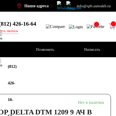
Наши адреса
info@spb.autoakb.ru
(812) 426-16-64
,
зать звонок
кт
ения
Позвонить
Написать
+7
кт
(812)
426-
16-
Нет в наличии
 DELTA DTM 1209 9 АЧ В