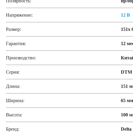
Полярность:
пр/об
Напряжение:
12 В
Размер:
151x 
Гарантия:
12 ме
Производство:
Кита
Серия:
DTM
Длина:
151 
Ширина:
65 м
Высота:
100 
Бренд:
Delta