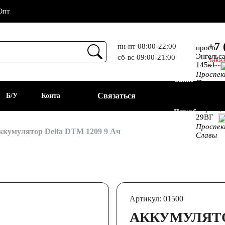
Опт
+7 
пн-пт 08:00-22:00
просп.
Энгельса
сб-вс 09:00-21:00
Зака
Прием
145к1
Проспе
Санкт-
Просвещ
просп.
Связаться
а
Б/У
Контакты
Алекс.
Фермы,
Петербург
29ВГ
Проспе
АКБ
ккумулятор Delta DTM 1209 9 Ач
Славы
Артикул: 01500
АККУМУЛЯТОР