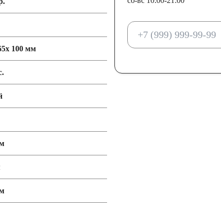
сб-вс 10:00-21:00
р.
65x 100 мм
с.
й
мм
м
мм