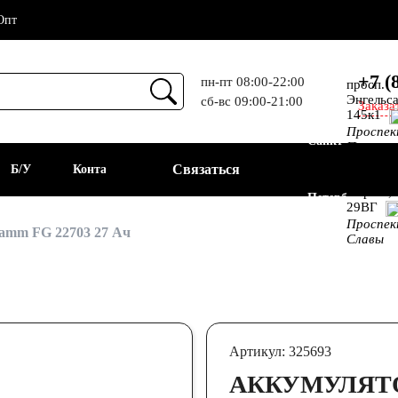
Опт
+7 (
пн-пт 08:00-22:00
просп.
Энгельса
сб-вс 09:00-21:00
Заказа
Прием
145к1
Проспе
Санкт-
Просвещ
просп.
Связаться
а
Б/У
Контакты
Алекс.
Фермы,
Петербург
29ВГ
Проспе
АКБ
amm FG 22703 27 Ач
Славы
Артикул: 325693
АККУМУЛЯТОР