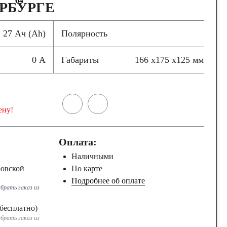
64
РБУРГЕ
27 Ач (Ah)
Полярность
0 А
Габариты
166 x175 x125 мм
ену!
Оплата:
Наличными
ровской
По карте
Подробнее об оплате
брать заказ из
бесплатно)
брать заказ из