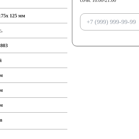
сб-вс 10:00-21:00
175x 125 мм
с.
803
й
мм
мм
мм
m