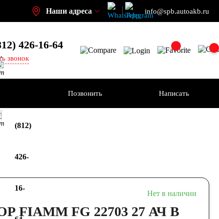
Наши адреса
info@spb.autoakb.ru
812) 426-16-64
,
ть звонок
кт
ения
Позвонить
Написать
+7
кт
(812)
426-
16-
Нет в наличии
 FIAMM FG 22703 27 АЧ В