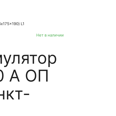
Нет в наличии
мулятор
0 A ОП
нкт-