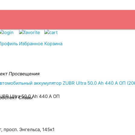
и
Бренды
Санкт
Доставка
Оплата
Прием Б/У АКБ
Контакты
Профиль
Избранное
Корзина
ект Просвещения
втомобильный аккумулятор ZUBR Ultra 50.0 Ah 440 A ОП (20
роспект Славы
, просп. Энгельса, 145к1