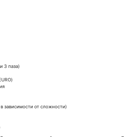
и 3 паза)
(EURO)
ия
 в зависимости от сложности)
в