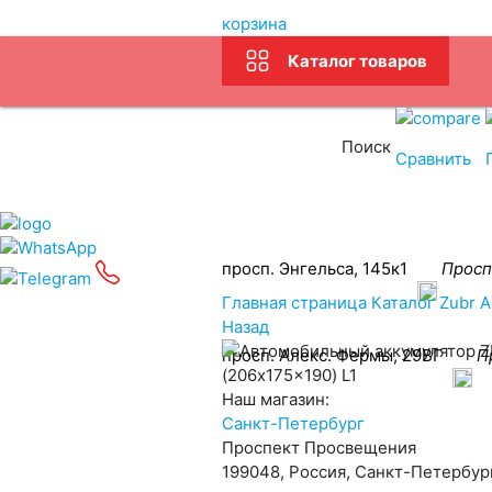
корзина
Каталог товаров
Связаться
Услуг
Поиск
Сравнить
Подбор АКБ
просп. Энгельса, 145к1
Просп
Главная страница
Каталог
Zubr
А
Назад
просп. Алекс. Фермы, 29ВГ
П
Наш магазин:
Санкт-Петербург
Проспект Просвещения
199048, Россия, Санкт-Петербург