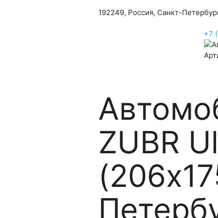
+7 (812) 426-16-64
192249, Россия, Санкт-Петербург
+7 
Арт
Позвонить
Написать
Автомо
ZUBR Ul
(206x17
Петерб