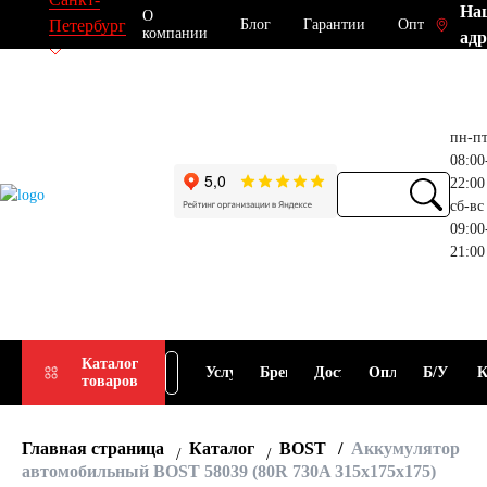
На
О
Блог
Гарантии
Опт
Петербург
компании
адр
пн-п
08:00
22:00
сб-вс
09:00
21:00
Прием
Подбор
Каталог
Услуги
Бренды
Доставка
Оплата
Б/У
К
товаров
АКБ
АКБ
Главная страница
Каталог
BOST
Аккумулятор
автомобильный BOST 58039 (80R 730A 315x175x175)