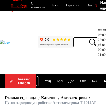
На
О
Блог
Гарантии
Опт
Петербург
компании
адр
пн-п
08:00
22:00
сб-вс
09:00
21:00
Прием
Подбор
Каталог
Услуги
Бренды
Доставка
Оплата
Б/У
К
товаров
АКБ
АКБ
Главная страница
Каталог
Автоэлектрика
Пуско-зарядное устройство Автоэлектрика Т-1012АР