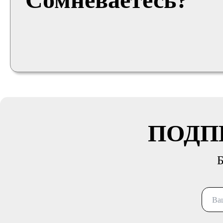
ПОДП
Б