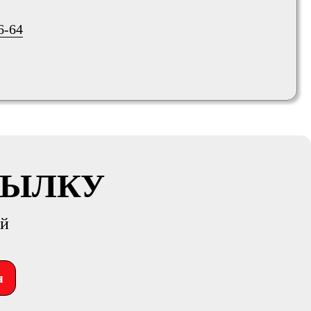
6-64
СЫЛКУ
ий
я