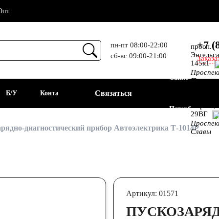
Опт
+7 (
пн-пт 08:00-22:00
просп.
Энгельса
сб-вс 09:00-21:00
Заказа
Прием
145к1
Проспе
Санкт-
Просвещ
просп.
Связаться
а
Б/У
Контакты
Алекс.
Фермы,
Петербург
29ВГ
Проспе
АКБ
арядно-диагностический прибор Автоэлектрика Т-1014P
Славы
Артикул: 01571
ПУСКОЗАРЯ