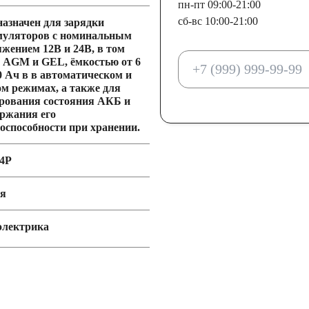
пн-пт 09:00-21:00
сб-вс 10:00-21:00
азначен для зарядки
муляторов с номинальным
жением 12В и 24В, в том
 AGM и GEL, ёмкостью от 6
0 Ач в в автоматическом и
м режимах, а также для
рования состояния АКБ и
ржания его
оспособности при хранении.
14Р
ия
электрика