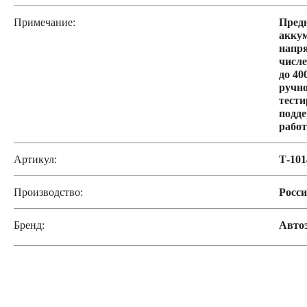
Примечание:
Предн
акку
напря
числе
до 40
ручно
тести
подде
работ
Артикул:
Т-10
Производство:
Росс
Бренд:
Авто