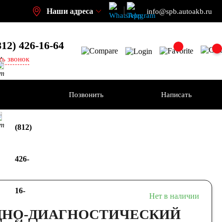
Наши адреса
info@spb.autoakb.ru
812) 426-16-64
,
ть звонок
кт
ения
Позвонить
Написать
+7
кт
(812)
426-
16-
Нет в наличии
ДНО-ДИАГНОСТИЧЕСКИЙ