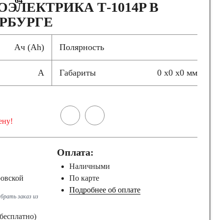
64
ЭЛЕКТРИКА Т-1014P В
РБУРГЕ
Ач (Ah)
Полярность
А
Габариты
0 x0 x0 мм
ену!
Оплата:
Наличными
ровской
По карте
Подробнее об оплате
брать заказ из
бесплатно)