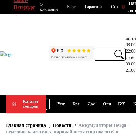
На
О
Блог
Гарантии
Опт
Петербург
компании
адр
пн-п
08:00
22:00
сб-вс
09:00
21:00
Прием
Подбор
Каталог
Услуги
Бренды
Доставка
Оплата
Б/У
К
товаров
АКБ
АКБ
Главная страница
Новости
Аккумуляторы Berga –
немецкое качество в широчайшем ассортименте! в