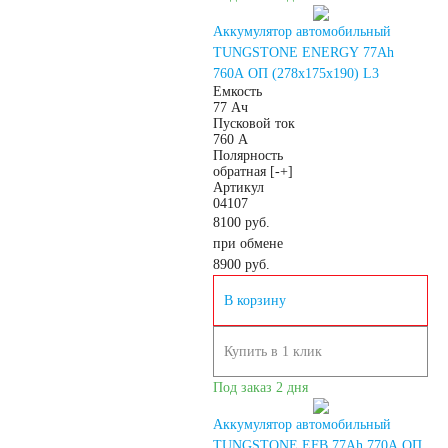
АКБ для лодок,
Аккумулятор автомобильный
TUNGSTONE ENERGY 77Ah
760A ОП (278x175x190) L3
катеров, яхт
Емкость
77 Ач
Пусковой ток
760 А
Полярность
обратная [-+]
Артикул
Аккумуляторы для
04107
8100 руб.
при обмене
катеров, яхт и
8900
руб.
В корзину
лодок
Купить в 1 клик
АКБ для лодочных
Под заказ 2 дня
электромоторов
Аккумулятор автомобильный
TUNGSTONE EFB 77Ah 770A ОП