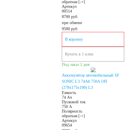
обратная [-+]
Артикул
пожарных систем
00514
8700 руб.
при обмене
АКБ для кассовых
9500
руб.
В корзину
аппаратов
Купить в 1 клик
Электро и гольф
Под заказ 2 дня
кары
Аккумулятор автомобильный SF
SONIC L3 74Ah 750A ОП
(278х175х190) L3
Электропогрузчики
Емкость
74 Ач
Пусковой ток
Бытовые АКБ
750 А
Полярность
обратная [-+]
Артикул
09654