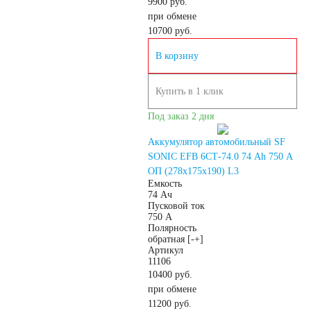
9900 руб.
при обмене
Детские
10700
руб.
В корзину
электромобили
Купить в 1 клик
Инвалидные
Под заказ 2 дня
коляски
Аккумулятор автомобильный SF
SONIC EFB 6СТ-74.0 74 Ah 750 A
ОП (278x175x190) L3
Газонокосилки
Емкость
74 Ач
Пусковой ток
Зарядные
750 А
Полярность
обратная [-+]
Артикул
устройства
11106
10400 руб.
при обмене
Пусковые
11200
руб.