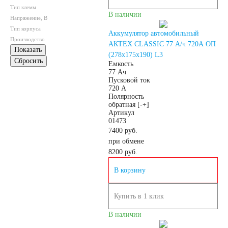
Тип клемм
172
180
В наличии
Напряжение, В
Тип корпуса
Аккумулятор автомобильный
Производство
185
190
АКТЕХ CLASSIC 77 А/ч 720А ОП
Показать
(278x175x190) L3
Сбросить
Емкость
192
200
77 Ач
Пусковой ток
720 А
Полярность
210
220
обратная [-+]
Артикул
01473
225
230
7400 руб.
при обмене
8200
руб.
235
240
В корзину
250
Купить в 1 клик
Технология
В наличии