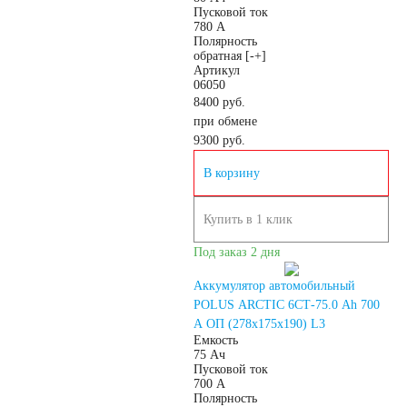
Пусковой ток
Подъёмники,
780 А
Полярность
обратная [-+]
Артикул
штабелеры
06050
8400 руб.
при обмене
АКБ для систем
9300
руб.
В корзину
связи
Купить в 1 клик
АКБ для
Под заказ 2 дня
аварийного
Аккумулятор автомобильный
POLUS ARCTIC 6СТ-75.0 Ah 700
A ОП (278x175x190) L3
освещения
Емкость
75 Ач
Пусковой ток
АКБ для охранно-
700 А
Полярность