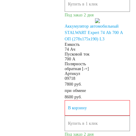
Купить в 1 клик
2.3
3
4
Под заказ 2 дня
4.5
5
7
Аккумулятор автомобильный
STALWART Expert 74 Ah 700 A
ОП (278x175x190) L3
8
9
10
Емкость
74 Ач
Пусковой ток
700 А
14
16
17
Полярность
обратная [-+]
Артикул
18
19
20
09718
7800 руб.
при обмене
24
30
8600
руб.
В корзину
Технология
Купить в 1 клик
AGM
Под заказ 2 дня