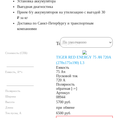
Установка аккумулятора
Выездная диагностика
61
62
63
Прием б/у аккумуляторов на утилизацию с выгодой 30
₽ за кг
64
65
66
Доставка по Санкт-Петербургу и транспортным
компаниями
68
70
71
Товаров: 29
72
74
75
Стоимость (СПБ)
TIGER RED ENERGY 75 АЧ 720A
(278x175x190) L3
77
78
80
Емкость
75 Ач
Емкость, А*ч
Пусковой ток
720 А
82
84
85
Полярность
обратная [-+]
Полярность
Артикул
90
92
95
Ширина
08944
5700 руб.
Высота
при обмене
Длина
96
98
6500
руб.
Ток пуска, А