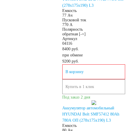
(278x175x190) L3
АКБ для
Емкость
77 Ач
Пусковой ток
гидроциклов
770 А
Полярность
обратная [-+]
Артикул
Тяговые
04116
8400 руб.
при обмене
аккумуляторы
9200
руб.
В корзину
АКБ для ИБП
Купить в 1 клик
Промышленные
Под заказ 2 дня
аккумуляторы
Аккумулятор автомобильный
HYUNDAI Bolt SMF57412 80Ah
780A ОП (278x175x190) L3
Емкость
80 Ач