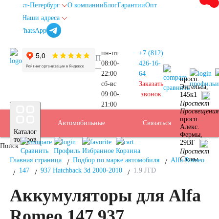
Санкт-Петербург
О компании
Блог
Гарантии
Опт
Наши адреса
info@spb.autoakb.ru
пн-пт
+7 (812)
08:00-
426-16-
22:00
64
просп.
сб-вс
Заказать
профиль
и
Энгельса,
сравнить
09:00-
звонок
145к1
Прием
Проспект
21:00
Подбор
Санкт-
Просвещения
просп.
Автомобильные
Услуги
Бренды
Доставка
Оплата
Б/У
Контакты
Связаться
Алекс.
Каталог
Фермы,
АКБ
Петербу
товаров
29ВГ
Поиск
аккумуляторы
АКБ
Сравнить
Профиль
Избранное
Корзина
Проспект
Славы
Главная страница
Подбор по марке автомобиля
Alfa Romeo
147
937 Hatchback 3d 2000-2010
1.9 JTD
Аккумуляторы для Alfa
Легковые
Romeo 147 937