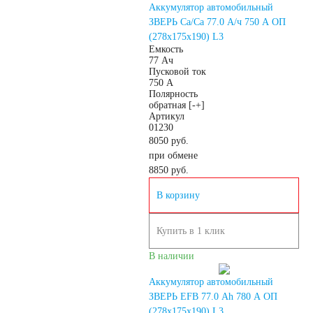
Аккумулятор автомобильный
START-STOP
ЗВЕРЬ Са/Са 77.0 А/ч 750 A ОП
(278x175x190) L3
Емкость
EFB
AGM
77 Ач
Пусковой ток
750 А
Полярность
По стране изготовления:
обратная [-+]
Артикул
01230
Япония
8050 руб.
при обмене
8850
руб.
Южная Корея
В корзину
Чехия
Турция
Купить в 1 клик
Тайланд
США
В наличии
Аккумулятор автомобильный
Словения
ЗВЕРЬ EFB 77.0 Ah 780 А ОП
(278x175x190) L3