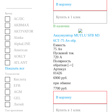
В корзину
Грузовые
Бренд
Купить в 1 клик
AC/DC
автомобили
AKBMAX
В наличии
AKTIVATOR
Емкость (A/H)
Аккумулятор MUTLU SFB M3
Alaska
6СТ-75 Ач обр.
AlphaLINE
Емкость
100
105
75 Ач
American
Пусковой ток
AOKLY
720 А
Полярность
ATLANT
106
110
115
обратная [-+]
Показать все
Артикул
01426
Технология
120
125
6900 руб.
Кислота
при обмене
EFB
7700
руб.
132
140
AGM
В корзину
GEL
Литий
145
150
Купить в 1 клик
Тип крепления