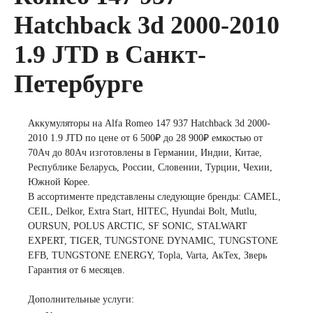
Hatchback 3d 2000-2010
автомобили
1.9 JTD в Санкт-
Емкость (A/H)
Петербурге
35
38
40
Аккумуляторы на Alfa Romeo 147 937 Hatchback 3d 2000-
42
43
44
2010 1.9 JTD по цене от 6 500₽ до 28 900₽ емкостью от
70Ач до 80Ач изготовлены в Германии, Индии, Китае,
Республике Беларусь, России, Словении, Турции, Чехии,
45
47
48
Южной Корее.
В ассортименте представлены следующие бренды: CAMEL,
CEIL, Delkor, Extra Start, HITEC, Hyundai Bolt, Mutlu,
50
52
53
OURSUN, POLUS ARCTIC, SF SONIC, STALWART
EXPERT, TIGER, TUNGSTONE DYNAMIC, TUNGSTONE
54
55
56
EFB, TUNGSTONE ENERGY, Topla, Varta, АкТех, Зверь
Гарантия от 6 месяцев.
58
59
60
Дополнительные услуги: