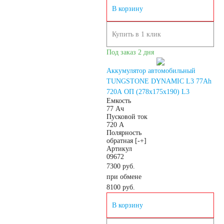
В корзину
Квадроциклы
Купить в 1 клик
Снегоходы
Под заказ 2 дня
Садовые трактора,
Аккумулятор автомобильный
TUNGSTONE DYNAMIC L3 77Ah
720A ОП (278х175х190) L3
райдеры
Емкость
77 Ач
Пусковой ток
720 А
Мопеды
Полярность
обратная [-+]
Артикул
Мотороллеры
09672
7300 руб.
при обмене
Мотобуксировщики
8100
руб.
В корзину
Емкость (A/H)