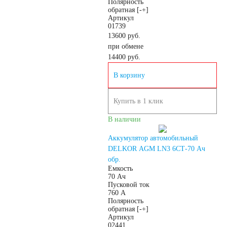
Полярность
обратная [-+]
По напряжению
Артикул
01739
13600 руб.
12 вольт
при обмене
14400
руб.
По стране авто (Родина
В корзину
бренда)
Купить в 1 клик
В наличии
Авто из Азии
Аккумулятор автомобильный
DELKOR AGM LN3 6СТ-70 Ач
Американские авто
обр.
Емкость
70 Ач
Европейские авто
Пусковой ток
760 А
Полярность
обратная [-+]
Японские авто
Артикул
02441