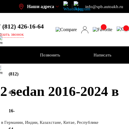
Наши адреса
info@spb.autoakb.ru
 (812) 426-16-64
,
азать звонок
кт
ения
Позвонить
Написать
+7
кт
(812)
 sedan 2016-2024 в
426-
16-
 в Германии, Индии, Казахстане, Китае, Республике