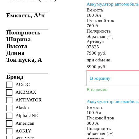
Аккумулятор автомобиль
Емкость
Емкость, А*ч
100 Ач
Пусковой ток
760 А
Полярность
Полярность
обратная [-+]
Ширина
Артикул
Высота
07825
Длина
7900 руб.
Ток пуска, А
при обмене
8900
руб.
Бренд
В корзину
AC/DC
В наличии
AKBMAX
AKTIVATOR
Аккумулятор автомобиль
Емкость
Alaska
100 Ач
AlphaLINE
Пусковой ток
American
800 А
Полярность
AOKLY
обратная [-+]
ATLANT