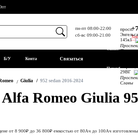
Опт
+7
пн-пт 08:00-22:00
просп.
Энгельса
сб-вс 09:00-21:00
Зак
Прием
145к1
Проспе
Санкт-
Просвещ
просп.
Связаться
а
Б/У
Контакты
Алекс.
Фермы,
Петербург
29ВГ
Проспе
АКБ
 Romeo
Giulia
952 sedan 2016-2024
Славы
lfa Romeo Giulia 952
цене от 8 900₽ до 36 800₽ емкостью от 80Ач до 100Ач изготовлены