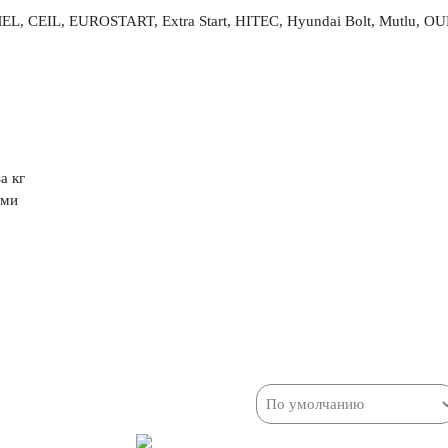
MEL, CEIL, EUROSTART, Extra Start, HITEC, Hyundai Bolt, Mutlu
а кг
ями