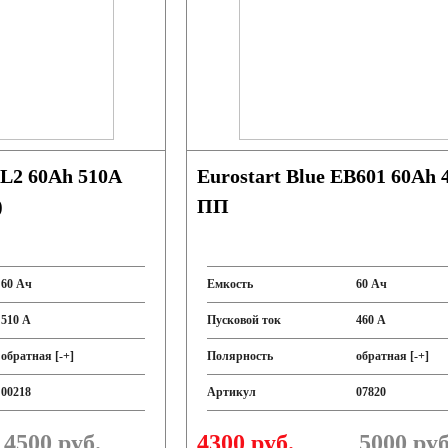
 L2 60Ah 510A
Eurostart Blue EB601 60Ah 460A
)
ПП
60 Ач
Емкость
60 Ач
510 А
Пусковой ток
460 А
обратная [-+]
Полярность
обратная [-+]
00218
Артикул
07820
4500
руб.
4300 руб.
5000
руб