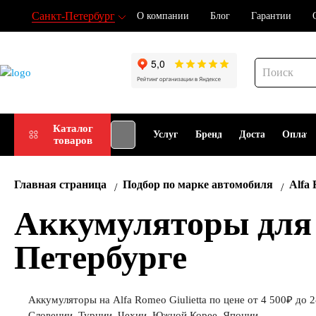
Санкт-Петербург
О компании
Блог
Гарантии
Подбор
Каталог
Услуги
Бренды
Доставка
Оплат
товаров
АКБ
Главная страница
Подбор по марке автомобиля
Alfa
Аккумуляторы для A
Петербурге
Аккумуляторы на Alfa Romeo Giulietta по цене от 4 500₽ до 
Словении, Турции, Чехии, Южной Корее, Японии.