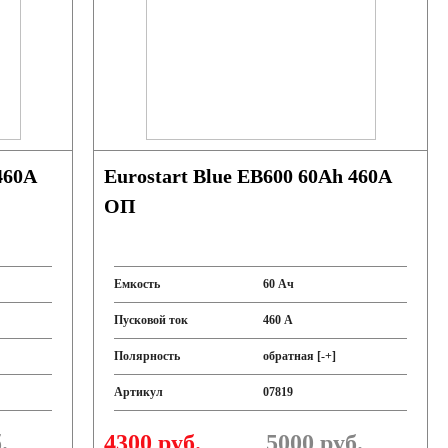
Eurostart Blue EB600 60Ah 460A
ОП
Емкость
60 Ач
Пусковой ток
460 А
Полярность
обратная [-+]
Артикул
07819
.
4300 руб.
5000
руб.