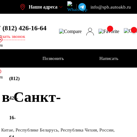
Наши адреса
info@spb.autoakb.ru
 (812) 426-16-64
,
азать звонок
кт
ения
Позвонить
Написать
+7
кт
(812)
 в Санкт-
426-
16-
 Китае, Республике Беларусь, Республика Чехия, России,