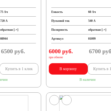
75 Ач
Емкость
60 Ач
720 А
Пусковой ток
540 А
обратная [-+]
Полярность
обратная [-+]
08944
Артикул
01099
6500
руб.
6000 руб.
6700
руб
при обмене
Купить в 1 клик
В корзину
Купить в 
личии
В наличии