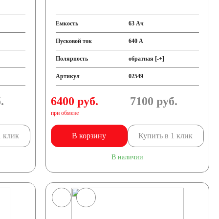
Емкость
63 Ач
Пусковой ток
640 А
Полярность
обратная [-+]
Артикул
02549
.
6400 руб.
7100
руб.
при обмене
1 клик
В корзину
Купить в 1 клик
В наличии