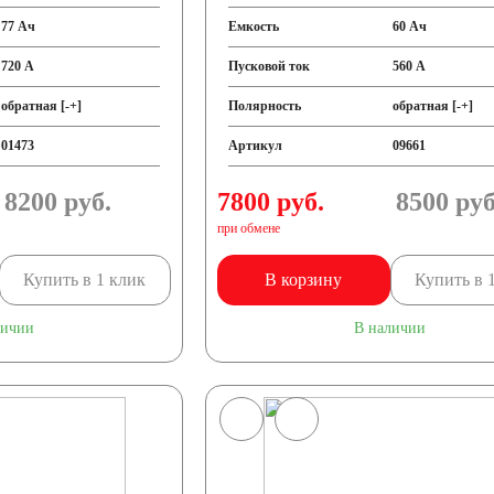
77 Ач
Емкость
60 Ач
720 А
Пусковой ток
560 А
обратная [-+]
Полярность
обратная [-+]
01473
Артикул
09661
8200
руб.
7800 руб.
8500
руб
при обмене
Купить в 1 клик
В корзину
Купить в 
личии
В наличии