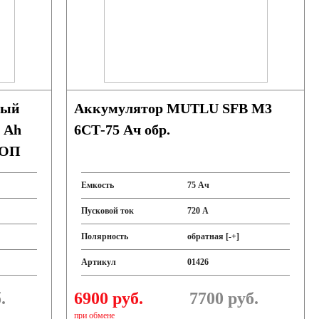
ный
Аккумулятор MUTLU SFB M3
 Ah
6СТ-75 Ач обр.
 ОП
Емкость
75 Ач
Пусковой ток
720 А
Полярность
обратная [-+]
Артикул
01426
.
6900 руб.
7700
руб.
при обмене