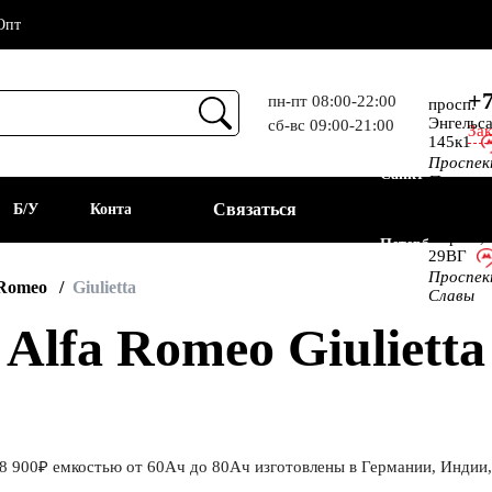
Опт
+7
пн-пт 08:00-22:00
просп.
Энгельса
сб-вс 09:00-21:00
Зак
Прием
145к1
Проспе
Санкт-
Просвещ
просп.
Связаться
а
Б/У
Контакты
Алекс.
Фермы,
Петербург
29ВГ
Проспе
АКБ
 Romeo
Giulietta
Славы
lfa Romeo Giulietta
28 900₽ емкостью от 60Ач до 80Ач изготовлены в Германии, Индии,