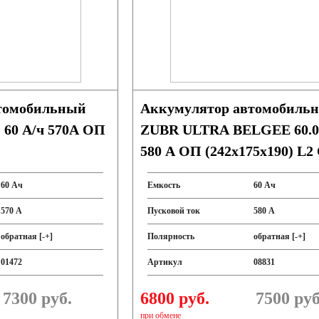
томобильный
Аккумулятор автомобиль
60 А/ч 570А ОП
ZUBR ULTRA BELGEE 60.0
580 A ОП (242x175x190) L2
60 Ач
Емкость
60 Ач
570 А
Пусковой ток
580 А
обратная [-+]
Полярность
обратная [-+]
01472
Артикул
08831
7300
руб.
6800 руб.
7500
руб
при обмене