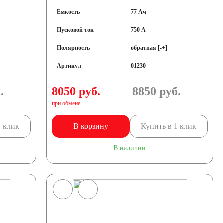
Емкость
77 Ач
Пусковой ток
750 А
Полярность
обратная [-+]
Артикул
01230
.
8050 руб.
8850
руб.
при обмене
1 клик
В корзину
Купить в 1 клик
В наличии