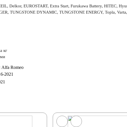
L, Delkor, EUROSTART, Extra Start, Furukawa Battery, HITEC, Hy
R, TUNGSTONE DYNAMIC, TUNGSTONE ENERGY, Topla, Varta, Vst
а кг
ями
021