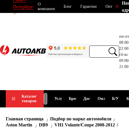
На
О
Блог
Гарантии
Опт
Петербург
компании
адр
пн-п
08:00
22:00
сб-вс
09:00
21:00
Прием
Подбор
Каталог
Услуги
Бренды
Доставка
Оплата
Б/У
К
товаров
АКБ
АКБ
Главная страница
Подбор по марке автомобиля
Aston Martin
DB9
VH1 Volante/Coupe 2008-2012