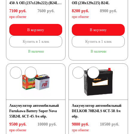
450 A ОП (237x128x222) (B24LS
ОП (238x129x225) B24L
74050)
7100 руб.
7600
руб.
8200 руб.
8900
руб.
при обмене
при обмене
В корзину
В корзину
Купить в 1 клик
Купить в 1 клик
В наличии
В наличии
Аккумулятор автомобильный
Аккумулятор автомобильный
Furukawa Battery Super Nova
DELKOR 70B24LS 6СТ-58 Ач
55B24L 6СТ-45 Ач обр.
обр.
9500 руб.
10000
руб.
9800 руб.
10500
руб.
при обмене
при обмене