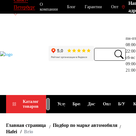
На
О
Блог
Гарантии
Опт
Петербург
компании
адр
пн-п
08:00
22:00
сб-вс
09:00
21:00
Прием
Подбор
Каталог
Услуги
Бренды
Доставка
Оплата
Б/У
К
товаров
АКБ
АКБ
Главная страница
Подбор по марке автомобиля
Hafei
Brio