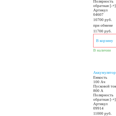
Полярность
обратная [-+]
Артикул
04607
По цене
10700 руб.
при обмене
11700
руб.
Недорогие
В корзину
Мотоаккумуляторы
В наличии
Аккумулятор
Емкость
АКБ для мототехники
100 Ач
Пусковой то
800 А
Полярность
Мотоциклы
Скутеры
Квадроциклы
С
обратная [-+]
Артикул
09914
11000 руб.
Садовые трактора, райдеры
Мопеды
Мот