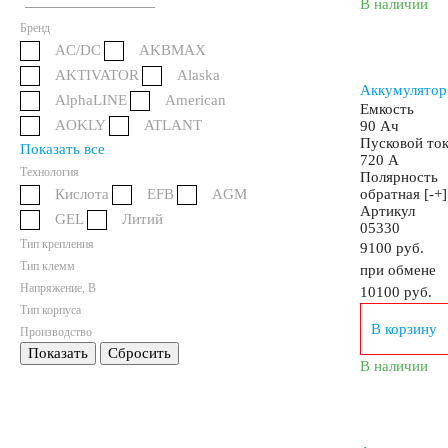
В наличии
Бренд
AC/DC
AKBMAX
140
145
150
172
180
185
AKTIVATOR
Alaska
Аккумулятор
AlphaLINE
American
Емкость
200
210
220
225
230
235
AOKLY
ATLANT
90 Ач
Пусковой то
Показать все
720 А
Технология
Полярность
Технология
Кислота
EFB
AGM
обратная [-+]
Артикул
GEL
Литий
05330
Тип крепления
9100 руб.
START-STOP
EFB
AGM
Тип клемм
при обмене
Напряжение, В
10100
руб.
Тип корпуса
По стране изготовления:
В корзину
Производство
Показать
Сбросить
В наличии
Япония
Южная Корея
Чехия
Турция
США
Словения
Россия
Республика Б