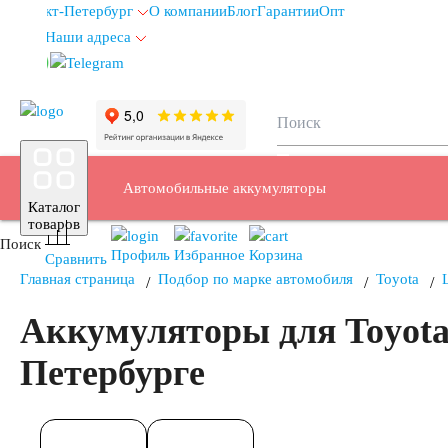
Санкт-Петербург
О компании
Блог
Гарантии
Опт
Наши адреса
info@spb.autoakb.ru
Автомобильные аккумуляторы
Каталог
товаров
Поиск
Профиль
Избранное
Корзина
Сравнить
Главная страница
Подбор по марке автомобиля
Toyota
Легковые автомобили
Аккумуляторы для Toyota 
Петербурге
Емкость (A/H)
35
38
40
42
43
44
45