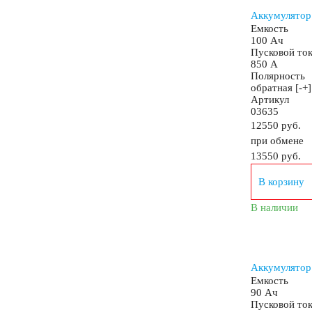
Аккумулятор
Емкость
100 Ач
АКБ для аварийного освещения
Пусковой то
850 А
Полярность
АКБ для охранно-пожарных систем
обратная [-+]
Артикул
03635
12550 руб.
АКБ для кассовых аппаратов
Электро и голь
при обмене
13550
руб.
Электропогрузчики
В корзину
В наличии
Бытовые АКБ
Аккумулятор 
Емкость
90 Ач
Пусковой то
Детские электромобили
Инвалидные коляски