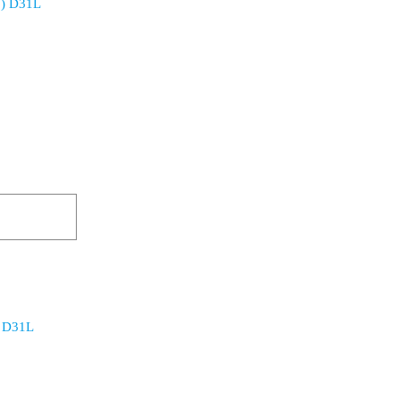
5) D31L
 D31L