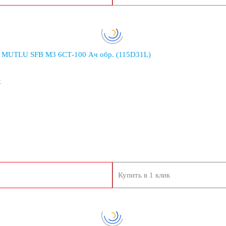
 MUTLU SFB M3 6СТ-100 Ач обр. (115D31L)
к
 гидроциклов
Купить в 1 клик
зи