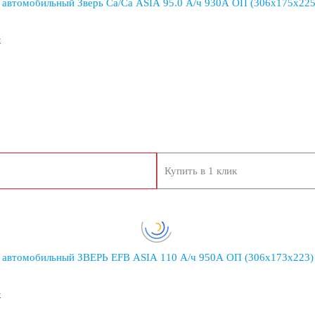
 автомобильный Зверь Са/Са ASIA 95.0 А/ч 930А ОП (306x175x22
к
Иран
Индия
Купить в 1 клик
 автомобильный ЗВЕРЬ EFB ASIA 110 А/ч 950А ОП (306x173x223)
йские авто
к