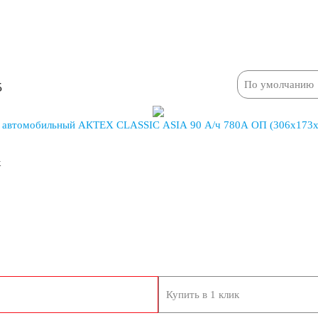
60
61
62
5
72
74
75
 автомобильный АКТЕХ CLASSIC ASIA 90 А/ч 780А ОП (306x173
92
95
96
к
Купить в 1 клик
125
132