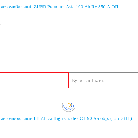
 автомобильный ZUBR Premium Asia 100 Ah R+ 850 A ОП
к
ф кары
Купить в 1 клик
автомобильный FB Altica High-Grade 6СТ-90 Ач обр. (125D31L)
к
Газонокосилки