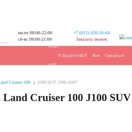
пн-пт 08:00-22:00
+7 (812) 426-16-64
Прием
сб-вс 09:00-21:00
Заказать звонок
Подбор
Услуги
Бренды
Доставка
Оплата
Б/У
Контакты
Связаться
АКБ
АКБ
Land Cruiser 100
J100 SUV 1998-2007
Land Cruiser 100 J100 SUV 
47
48
50