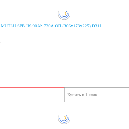
190
192
 MUTLU SFB JIS 90Ah 720A ОП (306x173x225) D31L
240
250
к
Купить в 1 клик
Тайланд
еларусь