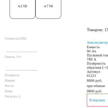
4.2 TD
4.7 V8
52
53
54
55
56
58
59
Товаров: 1
63
64
65
66
68
70
71
Стоимость (СПБ)
Аккумулятор
77
78
80
82
84
85
90
Емкость
90 Ач
Пусковой то
Емкость, А*ч
780 А
98
Полярность
обратная [-+]
Артикул
Полярность
01221
Грузовые автомобили
8800 руб.
Ширина
при обмене
Высота
9800
руб.
Длина
Емкость (A/H)
Ток пуска, А
В корзину
100
105
106
110
115
120