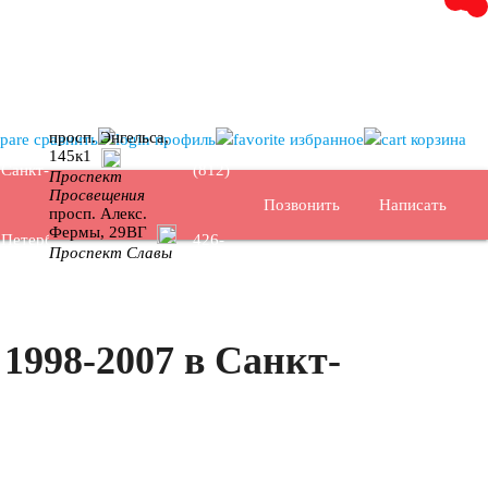
+7
просп. Энгельса,
сравнить
профиль
избранное
корзина
145к1
Санкт-
(812)
Проспект
Просвещения
Позвонить
Написать
просп. Алекс.
Фермы, 29ВГ
Петербург
426-
Проспект Славы
16-64
1998-2007 в Санкт-