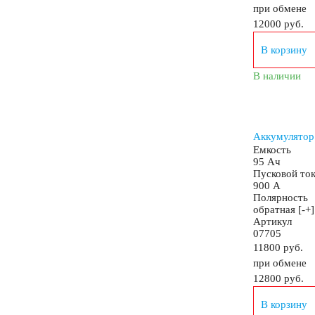
при обмене
12000
руб.
Мотобуксировщики
В корзину
В наличии
Емкость (A/H)
2.3
3
4
4.5
5
7
8
9
Аккумулятор
Емкость
95 Ач
Пусковой то
17
18
19
20
24
30
900 А
Полярность
обратная [-+]
Артикул
Технология
07705
11800 руб.
при обмене
AGM
12800
руб.
В корзину
АКБ для лодок, катеров, яхт