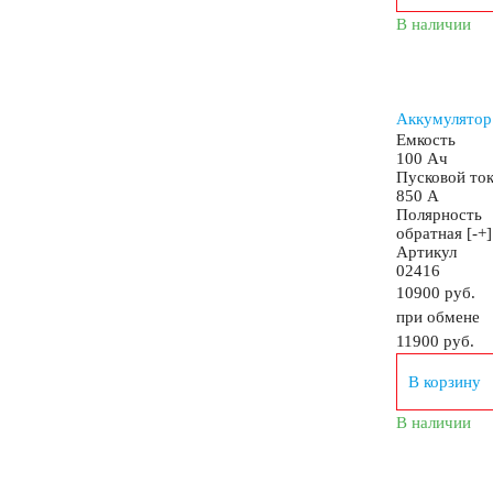
В наличии
Аккумулятор
Аккумуляторы для катеров, яхт и лодок
Емкость
100 Ач
Пусковой то
850 А
АКБ для лодочных электромоторов
АКБ для
Полярность
обратная [-+]
Артикул
02416
Тяговые аккумуляторы
АКБ для ИБП
10900 руб.
при обмене
11900
руб.
Промышленные аккумуляторы
В корзину
В наличии
Подъёмники, штабелеры
АКБ для систем свя