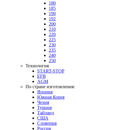
180
185
190
192
200
210
220
225
230
235
240
250
Технология
START-STOP
EFB
AGM
По стране изготовления:
Япония
Южная Корея
Чехия
Турция
Тайланд
США
Словения
Россия