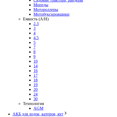
Садовые трактора, райдеры
Мопеды
Мотороллеры
Мотобуксировщики
Емкость (A/H)
2.3
3
4
4.5
5
7
8
9
10
14
16
17
18
19
20
24
30
Технология
AGM
АКБ для лодок, катеров, яхт