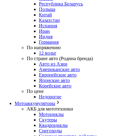
Республика Беларусь
Польша
Китай
Казахстан
Испания
Иран
Индия
Германия
По напряжению
12 вольт
По стране авто (Родина бренда)
Авто из Азии
Американские авто
Европейские авто
Японские авто
Корейские авто
По цене
Недорогие
Мотоаккумуляторы
АКБ для мототехники
Мотоциклы
Скутеры
Квадроциклы
Снегоходы