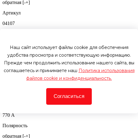
обратная [-+]
Артикул
04107
8100 руб.
при обмене
8900
руб.
Наш сайт использует файлы cookie для обеспечения
В корзину
Купить в 1 клик
удобства просмотра и соответствующую информацию.
Под заказ 2 дня
Прежде чем продолжить использование нашего сайта, вы
Аккумулятор автомобильный TUNGSTONE EFB 77Ah 770A
соглашаетесь и принимаете наш
Политика использования
ОП (278x175x190) L3
файлов cookie и конфиденциальность.
Емкость
77 Ач
Согласиться
Пусковой ток
770 А
Полярность
обратная [-+]