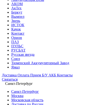
АКОМ
АкТех
Беркут
Вымпел
Зверь
ИСТОК
Качок
Контакт
Орион
ПАЗ
ПУЛЬС
РУСБАТ
Русская звезда
Союз
Тюменский Аккумуляторный Завод
Ямал
Доставка
Оплата
Прием Б/У АКБ
Контакты
Связаться
Санкт-Петербург
Санкт-Петербург
Москва
Московская область
Доставка по России