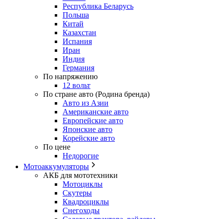
Республика Беларусь
Польша
Китай
Казахстан
Испания
Иран
Индия
Германия
По напряжению
12 вольт
По стране авто (Родина бренда)
Авто из Азии
Американские авто
Европейские авто
Японские авто
Корейские авто
По цене
Недорогие
Мотоаккумуляторы
АКБ для мототехники
Мотоциклы
Скутеры
Квадроциклы
Снегоходы