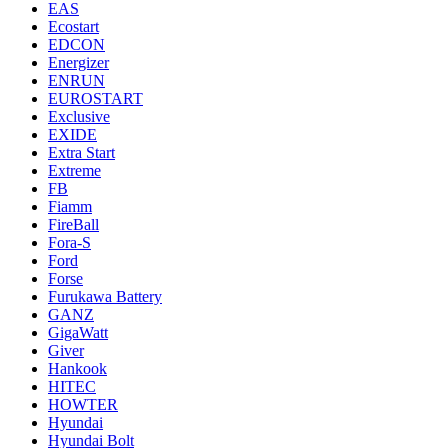
EAS
Ecostart
EDCON
Energizer
ENRUN
EUROSTART
Exclusive
EXIDE
Extra Start
Extreme
FB
Fiamm
FireBall
Fora-S
Ford
Forse
Furukawa Battery
GANZ
GigaWatt
Giver
Hankook
HITEC
HOWTER
Hyundai
Hyundai Bolt