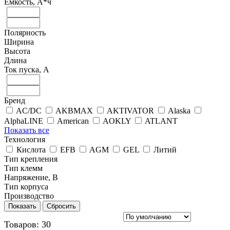
Емкость, А*ч
Полярность
Ширина
Высота
Длина
Ток пуска, А
Бренд
AC/DC
AKBMAX
AKTIVATOR
Alaska
AlphaLINE
American
AOKLY
ATLANT
Показать все
Технология
Кислота
EFB
AGM
GEL
Литий
Тип крепления
Тип клемм
Напряжение, В
Тип корпуса
Производство
Показать
Сбросить
Товаров: 30