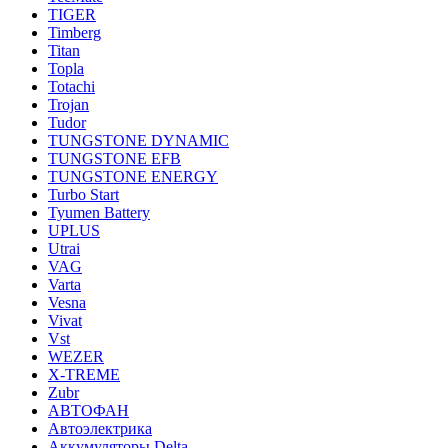
TIGER
Timberg
Titan
Topla
Totachi
Trojan
Tudor
TUNGSTONE DYNAMIC
TUNGSTONE EFB
TUNGSTONE ENERGY
Turbo Start
Tyumen Battery
UPLUS
Utrai
VAG
Varta
Vesna
Vivat
Vst
WEZER
X-TREME
Zubr
АВТОФАН
Автоэлектрика
Аккумуляторы Delta