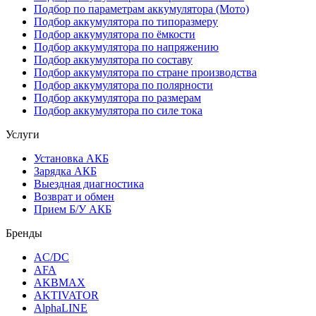
Подбор по параметрам аккумулятора (Мото)
Подбор аккумулятора по типоразмеру
Подбор аккумулятора по ёмкости
Подбор аккумулятора по напряжению
Подбор аккумулятора по составу
Подбор аккумулятора по стране производства
Подбор аккумулятора по полярности
Подбор аккумулятора по размерам
Подбор аккумулятора по силе тока
Услуги
Установка АКБ
Зарядка АКБ
Выездная диагностика
Возврат и обмен
Прием Б/У АКБ
Бренды
AC/DC
AFA
AKBMAX
AKTIVATOR
AlphaLINE