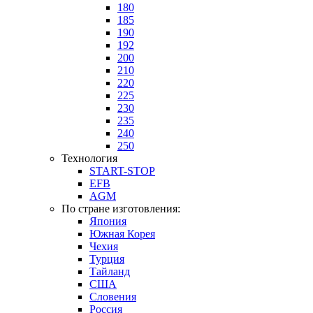
180
185
190
192
200
210
220
225
230
235
240
250
Технология
START-STOP
EFB
AGM
По стране изготовления:
Япония
Южная Корея
Чехия
Турция
Тайланд
США
Словения
Россия