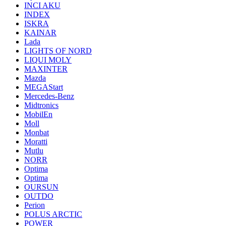
INCI AKU
INDEX
ISKRA
KAINAR
Lada
LIGHTS OF NORD
LIQUI MOLY
MAXINTER
Mazda
MEGAStart
Mercedes-Benz
Midtronics
MobilEn
Moll
Monbat
Moratti
Mutlu
NORR
Optima
Optima
OURSUN
OUTDO
Perion
POLUS ARCTIC
POWER