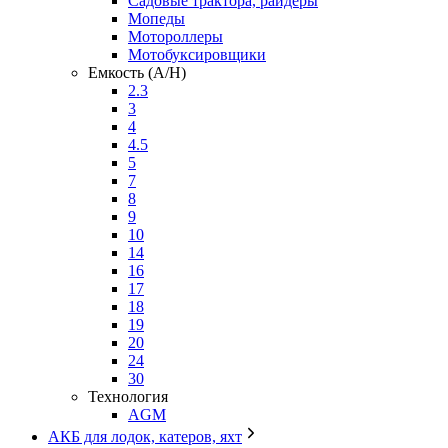
Садовые трактора, райдеры
Мопеды
Мотороллеры
Мотобуксировщики
Емкость (A/H)
2.3
3
4
4.5
5
7
8
9
10
14
16
17
18
19
20
24
30
Технология
AGM
АКБ для лодок, катеров, яхт