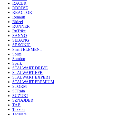
RACER
RDRIVE
REACTOR
Renault
Ridzel
RUNNER
RuTrike
SANYO
SEBANG
SF SONIC
Smart ELEMENT
Solite
Sombor
Spark
STALWART DRIVE
STALWART EFB
STALWART EXPERT
STALWART PREMIUM
STORM
STRain
SUZUKI
SZNAJDER
TAB
Taxxon
TecMate