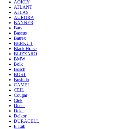
AOKLY
ATLANT
ATLAS
AURORA
BANNER
Bars
Baseus
Batrex
BERKUT
Black Horse
BLIZZARO
BMW
Bolk
Bosch
BOST
Bushido
CAMEL
CEIL
Cougar
Ctek
Decus
Deka
Delkor
DURACELL
E-Lab