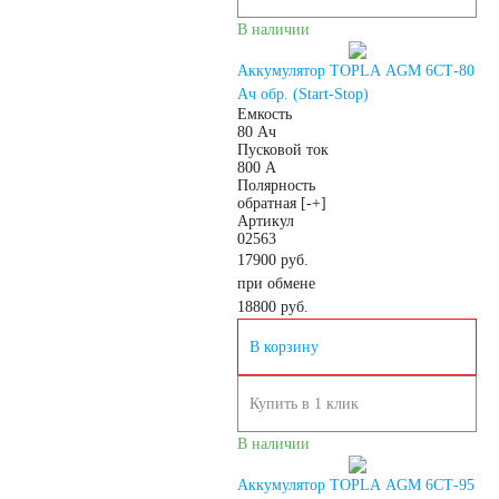
пожарных систем
В наличии
Аккумулятор TOPLA AGM 6СТ-80
АКБ для кассовых
Ач обр. (Start-Stop)
Емкость
80 Ач
аппаратов
Пусковой ток
800 А
Полярность
обратная [-+]
Электро и гольф
Артикул
02563
17900 руб.
кары
при обмене
18800
руб.
Электропогрузчики
В корзину
Бытовые АКБ
Купить в 1 клик
В наличии
Аккумулятор TOPLA AGM 6СТ-95