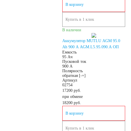
В корзину
Подъёмники,
Купить в 1 клик
штабелеры
В наличии
АКБ для систем
Аккумулятор MUTLU AGM 95.0
Ah 900 A AGM.L5.95.090.A ОП
Емкость
связи
95 Ач
Пусковой ток
900 А
АКБ для
Полярность
обратная [-+]
Артикул
02754
аварийного
17200 руб.
при обмене
18200
руб.
освещения
В корзину
АКБ для охранно-
Купить в 1 клик