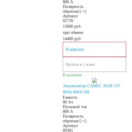
800 А
АКБ для лодок,
Полярность
обратная [-+]
Артикул
01739
катеров, яхт
13600 руб.
при обмене
14400
руб.
В корзину
Аккумуляторы для
Купить в 1 клик
катеров, яхт и
В наличии
Аккумулятор CAMEL AGM 12V
лодок
80Ah 800А ОП
Емкость
80 Ач
АКБ для лодочных
Пусковой ток
800 А
Полярность
электромоторов
обратная [-+]
Артикул
09301