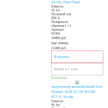
Ач обр. (Start-Stop)
Детские
Емкость
95 Ач
Пусковой ток
электромобили
850 А
Полярность
обратная [-+]
Артикул
Инвалидные
02364
20400 руб.
при обмене
коляски
21400
руб.
В корзину
Газонокосилки
Купить в 1 клик
Зарядные
В наличии
устройства
Аккумулятор автомобильный Varta
Dynamic AGM A5 595 901 085
6СТ-95 Ач обр.
Пусковые
Емкость
95 Ач