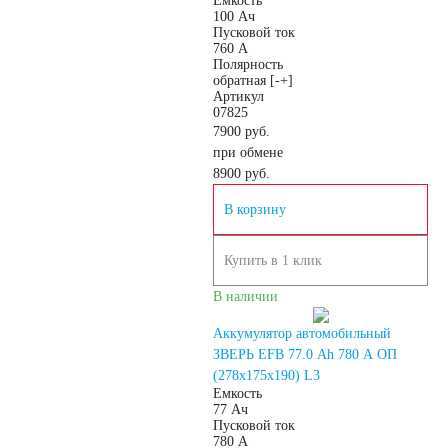
Емкость
100 Ач
START-STOP
Пусковой ток
760 А
Полярность
EFB
AGM
обратная [-+]
Артикул
07825
По стране изготовления:
7900 руб.
при обмене
8900
руб.
Япония
В корзину
Южная Корея
Купить в 1 клик
В наличии
Чехия
Турция
Аккумулятор автомобильный
Тайланд
США
ЗВЕРЬ EFB 77.0 Ah 780 А ОП
(278x175x190) L3
Емкость
77 Ач
Словения
Пусковой ток
780 А