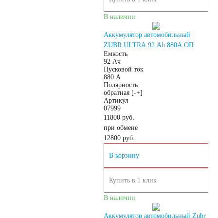
Квадроциклы
В наличии
Аккумулятор автомобильный
Снегоходы
ZUBR ULTRA 92 Ah 880A ОП
Емкость
92 Ач
Садовые трактора,
Пусковой ток
880 А
Полярность
райдеры
обратная [-+]
Артикул
07999
11800 руб.
Мопеды
при обмене
12800
руб.
Мотороллеры
В корзину
Мотобуксировщики
Купить в 1 клик
В наличии
Емкость (A/H)
Аккумулятор автомобильный Zubr