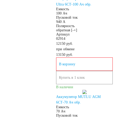
Ultra 6СТ-100 Ач обр.
2.3
3
4
Емкость
100 Ач
Пусковой ток
4.5
5
7
940 А
Полярность
обратная [-+]
8
9
10
Артикул
02914
12150 руб.
14
16
17
при обмене
13150
руб.
18
19
20
В корзину
Купить в 1 клик
24
30
В наличии
Технология
Аккумулятор MUTLU AGM
6СТ-70 Ач обр.
Емкость
AGM
70 Ач
Пусковой ток