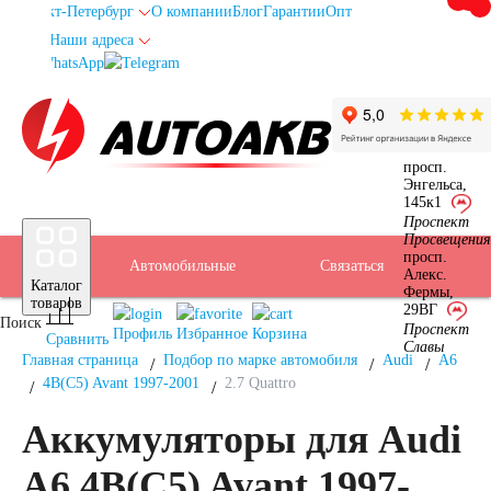
Санкт-Петербург
О компании
Блог
Гарантии
Опт
Наши адреса
info@spb.autoakb.ru
просп.
Энгельса,
145к1
Прием
Проспект
Подбор
Санкт-
Просвещения
просп.
Автомобильные
Услуги
Бренды
Доставка
Оплата
Б/У
Контакты
Связаться
Алекс.
Каталог
Фермы,
АКБ
Петербург
товаров
29ВГ
Поиск
аккумуляторы
АКБ
Проспект
Профиль
Избранное
Корзина
Сравнить
Славы
Главная страница
Подбор по марке автомобиля
Audi
A6
4B(C5) Avant 1997-2001
2.7 Quattro
Аккумуляторы для Audi
Легковые
A6 4B(C5) Avant 1997-