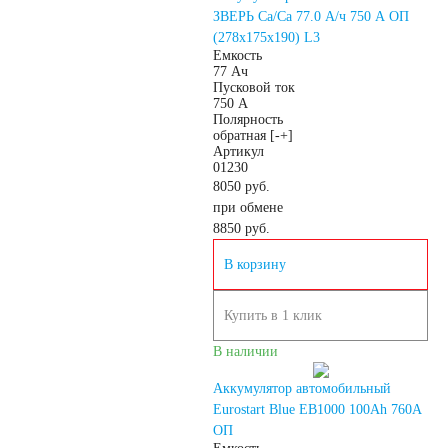
ЗВЕРЬ Са/Са 77.0 А/ч 750 A ОП
172
180
(278x175x190) L3
Емкость
77 Ач
185
190
Пусковой ток
750 А
Полярность
192
200
обратная [-+]
Артикул
01230
210
220
8050 руб.
при обмене
8850
руб.
225
230
В корзину
235
240
Купить в 1 клик
В наличии
250
Аккумулятор автомобильный
Eurostart Blue EB1000 100Ah 760A
Технология
ОП