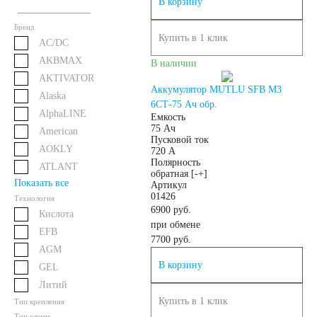
В корзину
61
62
63
Бренд
Купить в 1 клик
AC/DC
64
65
66
AKBMAX
В наличии
AKTIVATOR
Аккумулятор MUTLU SFB M3
68
70
71
Alaska
6СТ-75 Ач обр.
AlphaLINE
Емкость
75 Ач
American
72
74
75
Пусковой ток
AOKLY
720 А
Полярность
ATLANT
77
78
80
обратная [-+]
Показать все
Артикул
01426
Технология
6900 руб.
82
84
85
Кислота
при обмене
EFB
7700
руб.
AGM
90
92
95
В корзину
GEL
Литий
96
98
Купить в 1 клик
Тип крепления
Тип клемм