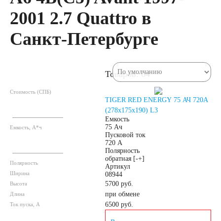
автомобили
2001 2.7 Quattro в
Санкт-Петербурге
Емкость (A/H)
35
38
40
Товаров: 64
42
43
44
Стоимость (СПБ)
TIGER RED ENERGY 75 АЧ 720A
(278x175x190) L3
Емкость
45
47
48
75 Ач
Емкость, А*ч
Пусковой ток
720 А
50
52
53
Полярность
обратная [-+]
Полярность
Артикул
Ширина
08944
54
55
56
5700 руб.
Высота
при обмене
Длина
58
59
60
6500
руб.
Ток пуска, А