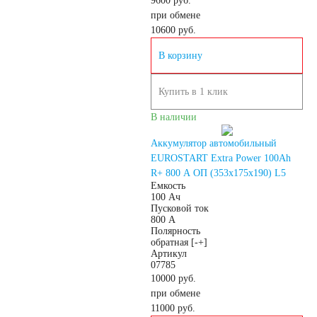
9600 руб.
По напряжению
при обмене
10600
руб.
12 вольт
В корзину
Купить в 1 клик
По стране авто (Родина
В наличии
бренда)
Аккумулятор автомобильный
EUROSTART Extra Power 100Ah
Авто из Азии
R+ 800 A ОП (353x175x190) L5
Емкость
100 Ач
Пусковой ток
Американские авто
800 А
Полярность
обратная [-+]
Европейские авто
Артикул
07785
10000 руб.
Японские авто
при обмене
11000
руб.