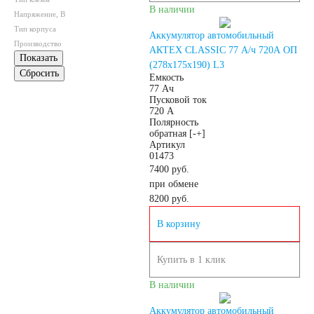
В наличии
Грузовые
Напряжение, В
Тип корпуса
Аккумулятор автомобильный
Производство
АКТЕХ CLASSIC 77 А/ч 720А ОП
автомобили
Показать
(278x175x190) L3
Сбросить
Емкость
77 Ач
Емкость (A/H)
Пусковой ток
720 А
Полярность
100
105
обратная [-+]
Артикул
01473
7400 руб.
106
110
115
при обмене
8200
руб.
120
125
В корзину
132
140
Купить в 1 клик
В наличии
145
150
Аккумулятор автомобильный