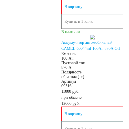
Корейские авто
В корзину
По цене
Купить в 1 клик
В наличии
Недорогие
Аккумулятор автомобильный
CAMEL 60044mf 100Ah 870A ОП
Мотоаккумуляторы
Емкость
100 Ач
Пусковой ток
870 А
Полярность
обратная [-+]
Артикул
АКБ для мототехники
09316
11000 руб.
при обмене
Мотоциклы
12000
руб.
В корзину
Скутеры
Купить в 1 клик