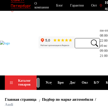
Н
О
Петербург
Блог
Гарантии
Опт
компании
а
пн-п
08:00
22:00
сб-вс
09:00
21:00
Прием
Подбор
Каталог
Услуги
Бренды
Доставка
Оплата
Б/У
К
товаров
АКБ
АКБ
Главная страница
Подбор по марке автомобиля
Audi