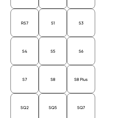
RS7
S1
S3
S4
S5
S6
S7
S8
S8 Plus
SQ2
SQ5
SQ7