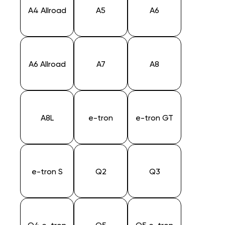
A4 Allroad
A5
A6
A6 Allroad
A7
A8
A8L
e-tron
e-tron GT
e-tron S
Q2
Q3