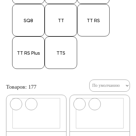
SQ8
TT
TT RS
TT RS Plus
TTS
Товаров: 177