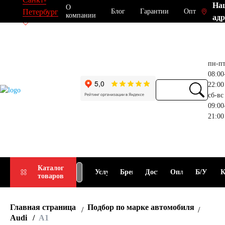
На
О
Блог
Гарантии
Опт
Петербург
компании
адр
пн-п
08:00
22:00
сб-вс
09:00
21:00
Прием
Подбор
Каталог
Услуги
Бренды
Доставка
Оплата
Б/У
К
товаров
АКБ
АКБ
Главная страница
Подбор по марке автомобиля
Audi
A1