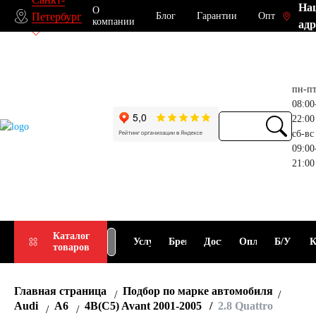
На
О
Блог
Гарантии
Опт
Петербург
компании
адр
пн-п
08:00
22:00
сб-вс
09:00
21:00
Прием
Подбор
Каталог
Услуги
Бренды
Доставка
Оплата
Б/У
К
товаров
АКБ
АКБ
Главная страница
Подбор по марке автомобиля
Audi
A6
4B(C5) Avant 2001-2005
2.8 Quattro