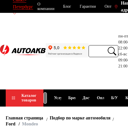
На
О
Блог
Гарантии
Опт
Петербург
компании
адр
пн-п
08:00
22:00
сб-вс
09:00
21:00
Прием
Подбор
Каталог
Услуги
Бренды
Доставка
Оплата
Б/У
К
товаров
АКБ
АКБ
Главная страница
Подбор по марке автомобиля
Ford
Mondeo