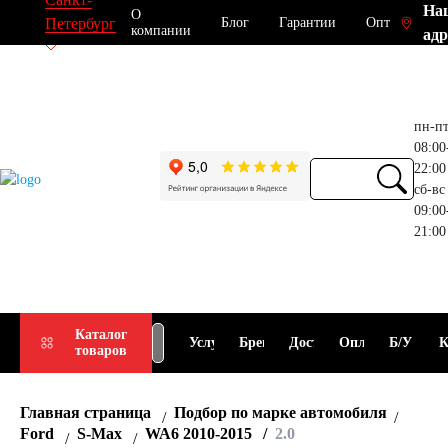
На
О
Блог
Гарантии
Опт
Петербург
компании
адр
пн-п
08:00
22:00
сб-вс
09:00
21:00
Прием
Подбор
Каталог
Услуги
Бренды
Доставка
Оплата
Б/У
К
товаров
АКБ
АКБ
Главная страница
Подбор по марке автомобиля
Ford
S-Max
WA6 2010-2015
2.0