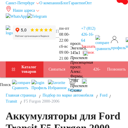
Санкт-Петербург
О компании
Блог
Гарантии
Опт
Наши адреса
info@spb.autoakb.ru
пн-пт
+7 (812)
08:00-
426-16-
+7
22:00
64
просп.
сб-вс
Заказать
и
профиль
Энгельса,
сравнить
09:00-
звонок
145к1
Прием
(812)
Проспект
21:00
Подбор
Санкт-
Просвещения
Каталог
просп.
Услуги
Бренды
Доставка
Оплата
Б/У
Контакты
Связаться
426-
Позвонить
товаров
Алекс.
Фермы,
АКБ
Петербург
29ВГ
Поиск
АКБ
16-
Проспект
Сравнить
Профиль
Избранное
Корзина
Славы
Главная страница
Подбор по марке автомобиля
Ford
Transit
F5 Furgon 2000-2006
64
Аккумуляторы для Ford