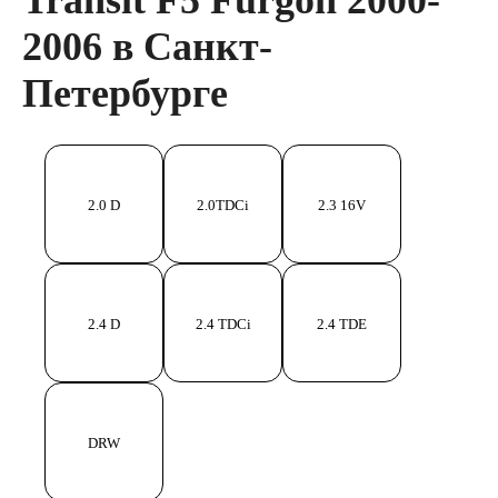
Transit F5 Furgon 2000-
2006 в Санкт-
Петербурге
2.0 D
2.0TDCi
2.3 16V
2.4 D
2.4 TDCi
2.4 TDE
DRW