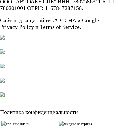
ООО "АВТОАКБ СПБ" ИНН: 7802586311 КПП:
АКБ для лодок,
780201001 ОГРН: 1167847287156.
Сайт под защитой reCAPTCHA и Google
катеров, яхт
Privacy Policy
и
Terms of Service.
Аккумуляторы для
катеров, яхт и
лодок
АКБ для лодочных
Политика конфиденциальности
электромоторов