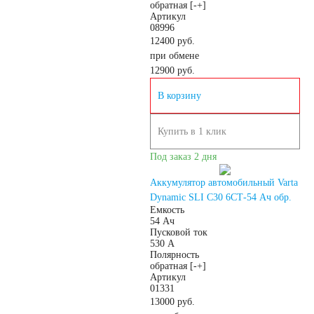
обратная [-+]
START-STOP
Артикул
08996
12400 руб.
EFB
AGM
при обмене
12900
руб.
По стране изготовления:
В корзину
Япония
Купить в 1 клик
Под заказ 2 дня
Южная Корея
Аккумулятор автомобильный Varta
Dynamic SLI C30 6СТ-54 Ач обр.
Чехия
Турция
Емкость
54 Ач
Пусковой ток
530 А
Тайланд
США
Полярность
обратная [-+]
Артикул
Словения
01331
13000 руб.