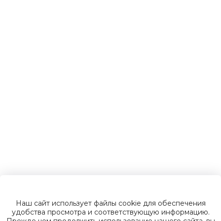
Детские
электромобили
Инвалидные
коляски
Газонокосилки
Зарядные
устройства
Наш сайт использует файлы cookie для обеспечения
Пусковые
удобства просмотра и соответствующую информацию.
Прежде чем продолжить использование нашего сайта, вы