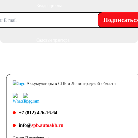
Квадроциклы
Подписатьс
Снегоходы
Садовые трактора,
райдеры
Мопеды
Аккумуляторы в СПБ и Ленинградской области
Мотороллеры
Мотобуксировщики
+7 (812) 426-16-64
info@
spb.autoakb.ru
Емкость (A/H)