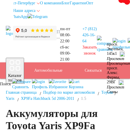
Санкт-Петербург
О компании
Блог
Гарантии
Опт
Наши адреса
info@spb.autoakb.ru
пн-пт
+7 (812)
08:00-
426-16-
22:00
64
просп.
сб-вс
Заказать
профиль
и
Энгельса,
сравнить
09:00-
звонок
145к1
Прием
Проспект
21:00
Подбор
Санкт-
Просвещения
просп.
Автомобильные
Услуги
Бренды
Доставка
Оплата
Б/У
Контакты
Связаться
Алекс.
Каталог
Фермы,
АКБ
Петербург
товаров
29ВГ
Поиск
аккумуляторы
АКБ
Сравнить
Профиль
Избранное
Корзина
Проспект
Славы
Главная страница
Подбор по марке автомобиля
Toyota
Yaris
XP9Fa Hatchback 5d 2006-2011
1.5
Аккумуляторы для
Легковые
Toyota Yaris XP9Fa