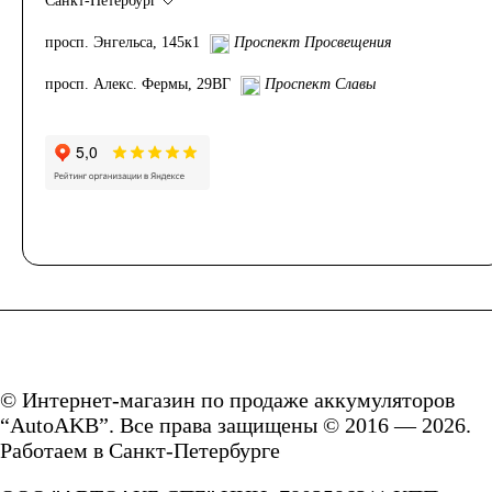
Санкт-Петербург
2.3
3
4
просп. Энгельса, 145к1
Проспект Просвещения
4.5
5
7
просп. Алекс. Фермы, 29ВГ
Проспект Славы
8
9
10
14
16
17
18
19
20
24
30
Технология
© Интернет-магазин по продаже аккумуляторов
“AutoAKB”. Все права защищены © 2016 — 2026.
Работаем в Санкт-Петербурге
AGM