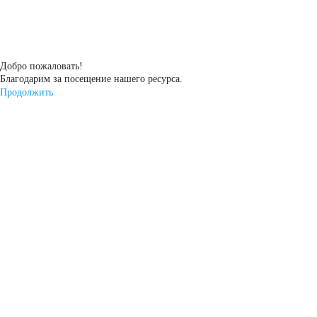
АКБ для
гидроциклов
Добро пожаловать!
Благодарим за посещение нашего ресурса.
Продолжить
Тяговые
аккумуляторы
АКБ для ИБП
Промышленные
аккумуляторы