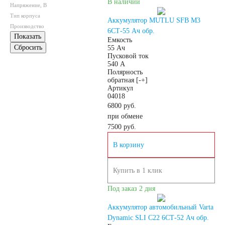
В наличии
Напряжение, В
Грузовые
Тип корпуса
Аккумулятор MUTLU SFB M3
Производство
6СТ-55 Ач обр.
Показать
автомобили
Емкость
Сбросить
55 Ач
Пусковой ток
540 А
Емкость (A/H)
Полярность
обратная [-+]
Артикул
100
105
04018
6800 руб.
при обмене
106
110
115
7500
руб.
В корзину
120
125
Купить в 1 клик
132
140
Под заказ 2 дня
145
150
Аккумулятор автомобильный Varta
Dynamic SLI C22 6СТ-52 Ач обр.