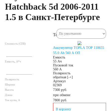
Hatchback 5d 2006-2011
автомобили
1.5 в Санкт-Петербурге
Емкость (A/H)
35
38
40
Товаров: 7
Стоимость (СПБ)
42
43
44
Аккумулятор TOPLA TOP 118655
55.0 Ah 560 A ОП
Емкость
45
47
48
55 Ач
Емкость, А*ч
Пусковой ток
560 А
Полярность
50
52
53
обратная [-+]
Полярность
Артикул
Ширина
02369
54
55
56
7300 руб.
Высота
при обмене
Длина
7800
руб.
Ток пуска, А
58
59
60
В корзину