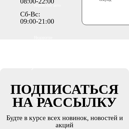
08:00-22:00
Корейские авто
Сб-Вс:
09:00-21:00
По цене
Недорогие
Мотоаккумуляторы
ПОДПИСАТЬСЯ
АКБ для мототехники
НА РАССЫЛКУ
Мотоциклы
Будте в курсе всех новинок, новостей и
Скутеры
акций