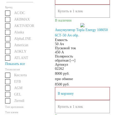
61
62
63
Бренд
Купить в 1 клик
AC/DC
64
65
66
AKBMAX
В наличии
AKTIVATOR
Аккумулятор Topla Energy 108050
Alaska
68
70
71
6СТ-50 Ач обр.
AlphaLINE
Емкость
50 Ач
American
72
74
75
Пусковой ток
AOKLY
450 А
Полярность
ATLANT
обратная [-+]
77
78
80
Показать все
Артикул
02262
Технология
8000 руб.
Кислота
82
84
85
при обмене
EFB
8500
руб.
AGM
90
92
95
В корзину
GEL
Литий
96
98
Купить в 1 клик
Тип крепления
Тип клемм