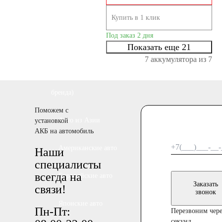
По напряжению
Купить в 1 клик
Под заказ 2 дня
12 вольт
Показать еще 21
7 аккумулятора из 7
По стране авто (Родина
бренда)
Поможем с
Авто из Азии
установкой
АКБ на автомобиль
Американские авто
Наши
специалисты
всегда на
Европейские авто
Заказать
связи!
звонок
Японские авто
Пн-Пт:
Перезвоним чере
секунд