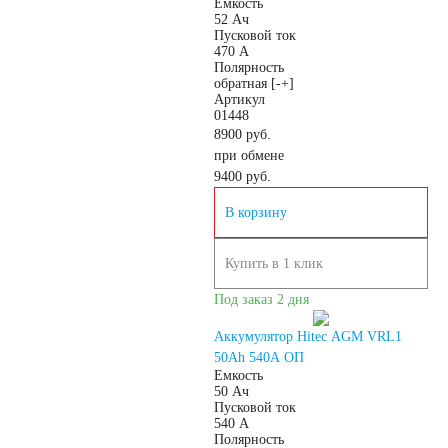
Емкость
172
180
52 Ач
Пусковой ток
470 А
Полярность
185
190
обратная [-+]
Артикул
01448
192
200
8900 руб.
при обмене
9400
руб.
210
220
В корзину
225
230
Купить в 1 клик
235
240
Под заказ 2 дня
Аккумулятор Hitec AGM VRL1
250
50Ah 540A ОП
Емкость
50 Ач
Пусковой ток
Технология
540 А
Полярность