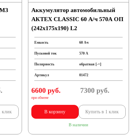
 M3
Аккумулятор автомобильный
АКТЕХ CLASSIC 60 А/ч 570А ОП
(242x175x190) L2
Емкость
60 Ач
Пусковой ток
570 А
Полярность
обратная [-+]
Артикул
01472
.
6600 руб.
7300
руб.
при обмене
1 клик
В корзину
Купить в 1 клик
В наличии