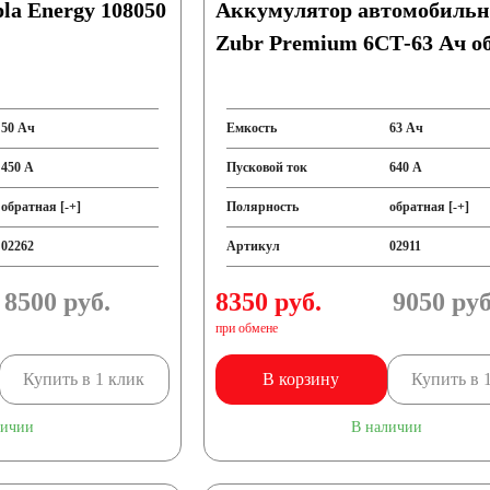
la Energy 108050
Аккумулятор автомобиль
Zubr Premium 6СТ-63 Ач об
50 Ач
Емкость
63 Ач
450 А
Пусковой ток
640 А
обратная [-+]
Полярность
обратная [-+]
02262
Артикул
02911
8500
руб.
8350 руб.
9050
руб
при обмене
Купить в 1 клик
В корзину
Купить в 
личии
В наличии