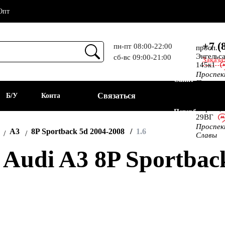
Опт
+7 (
пн-пт 08:00-22:00
просп.
Энгельса
сб-вс 09:00-21:00
Заказа
Прием
145к1
Проспе
Санкт-
Просвещ
просп.
Связаться
а
Б/У
Контакты
Алекс.
Фермы,
Петербург
29ВГ
Проспе
АКБ
A3
8P Sportback 5d 2004-2008
1.6
Славы
udi A3 8P Sportback 