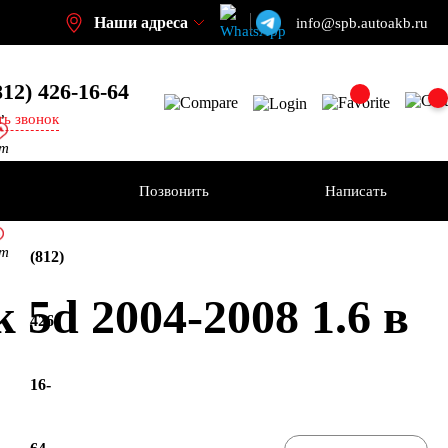
Наши адреса
info@spb.autoakb.ru
812) 426-16-64
,
ть звонок
кт
ения
Позвонить
Написать
+7
кт
(812)
5d 2004-2008 1.6 в
426-
16-