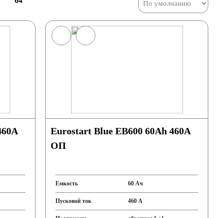
64
Eurostart Blue EB600 60Ah 460A
ОП
Емкость
60 Ач
Пусковой ток
460 А