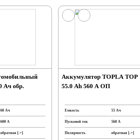
томобильный
Аккумулятор TOPLA TOP 
0 Ач обр.
55.0 Ah 560 A ОП
60 Ач
Емкость
55 Ач
600 А
Пусковой ток
560 А
обратная [-+]
Полярность
обратная [-+]