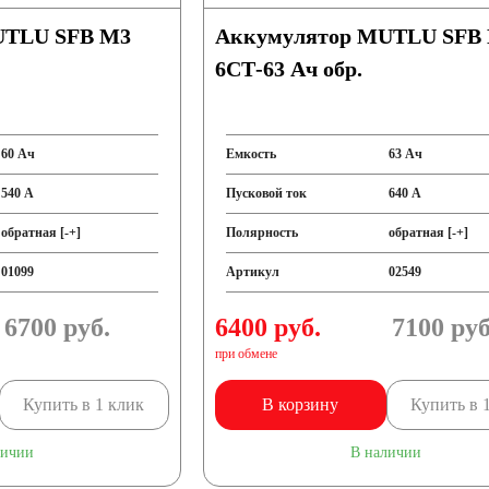
UTLU SFB M3
Аккумулятор MUTLU SFB
6СТ-63 Ач обр.
60 Ач
Емкость
63 Ач
540 А
Пусковой ток
640 А
обратная [-+]
Полярность
обратная [-+]
01099
Артикул
02549
6700
руб.
6400 руб.
7100
руб
при обмене
Купить в 1 клик
В корзину
Купить в 
личии
В наличии