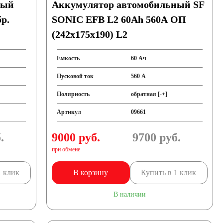
ный
Аккумулятор автомобильный SF
р.
SONIC EFB L2 60Ah 560A ОП
(242х175х190) L2
Емкость
60 Ач
Пусковой ток
560 А
Полярность
обратная [-+]
Артикул
09661
.
9000 руб.
9700
руб.
при обмене
1 клик
В корзину
Купить в 1 клик
В наличии