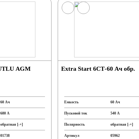
MUTLU AGM
Extra Start 6СТ-60 Ач обр.
60 Ач
Емкость
60 Ач
680 А
Пусковой ток
540 А
обратная [-+]
Полярность
обратная [-+]
01738
Артикул
05962