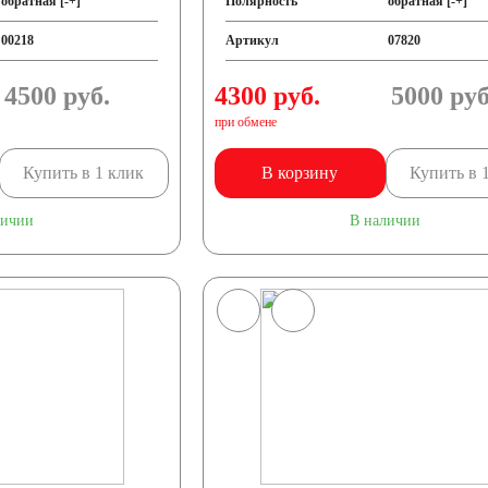
обратная [-+]
Полярность
обратная [-+]
00218
Артикул
07820
4500
руб.
4300 руб.
5000
руб
при обмене
Купить в 1 клик
В корзину
Купить в 
личии
В наличии