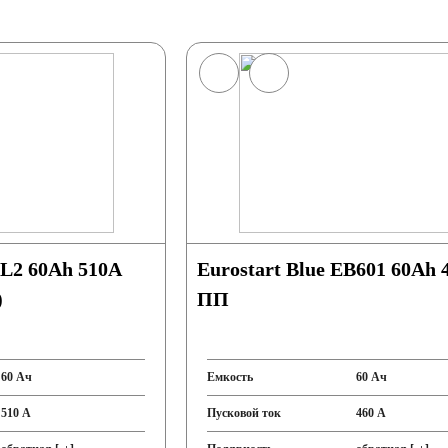
 L2 60Ah 510A
Eurostart Blue EB601 60Ah 460A
)
ПП
60 Ач
Емкость
60 Ач
510 А
Пусковой ток
460 А