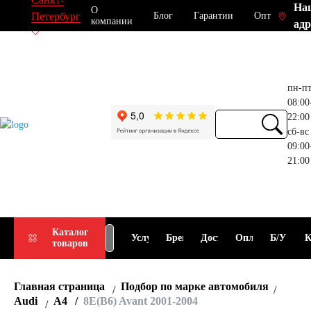
На
О
Блог
Гарантии
Опт
Петербург
компании
адр
пн-п
08:00
22:00
сб-вс
09:00
21:00
Прием
Подбор
Каталог
Услуги
Бренды
Доставка
Оплата
Б/У
К
товаров
АКБ
АКБ
Главная страница
Подбор по марке автомобиля
Audi
A4
8E(B6) Avant 2001-2004