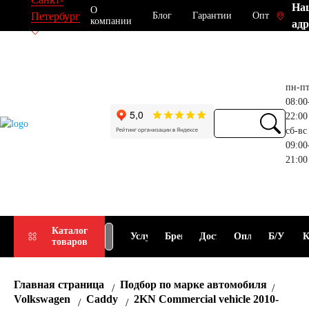
На
О
Блог
Гарантии
Опт
Петербург
компании
адр
пн-п
08:00
22:00
сб-вс
09:00
21:00
Прием
Подбор
Каталог
Услуги
Бренды
Доставка
Оплата
Б/У
К
товаров
АКБ
АКБ
Главная страница
Подбор по марке автомобиля
Volkswagen
Caddy
2KN Commercial vehicle 2010-